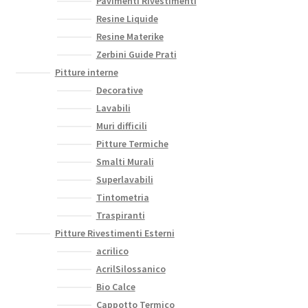
Pavimenti Rivestimenti
Resine Liquide
Resine Materike
Zerbini Guide Prati
Pitture interne
Decorative
Lavabili
Muri difficili
Pitture Termiche
Smalti Murali
Superlavabili
Tintometria
Traspiranti
Pitture Rivestimenti Esterni
acrilico
AcrilSilossanico
Bio Calce
Cappotto Termico