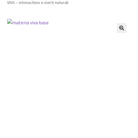
VIVA – intonachino e inerti naturali
Pagamento sicuro
Privacy Policy
Termini e condizioni d’uso