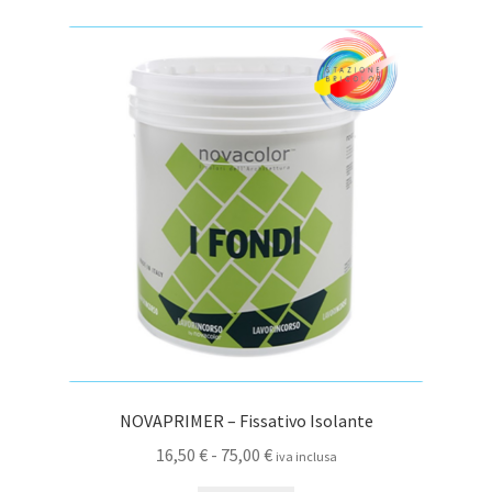
NOVAPRIMER – Fissativo Isolante
Fascia
16,50
€
-
75,00
€
iva inclusa
di