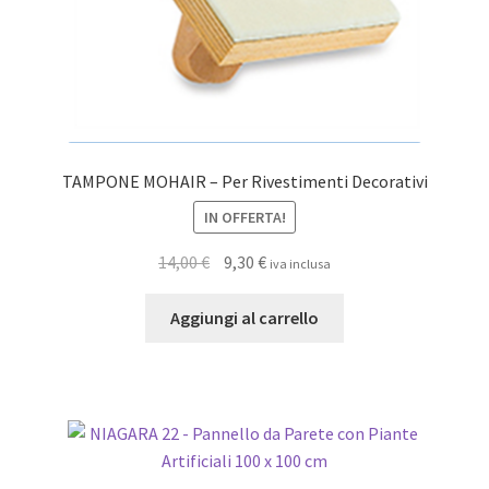
TAMPONE MOHAIR – Per Rivestimenti Decorativi
IN OFFERTA!
Il
Il
14,00
€
9,30
€
iva inclusa
prezzo
prezzo
originale
attuale
Aggiungi al carrello
era:
è:
14,00 €.
9,30 €.