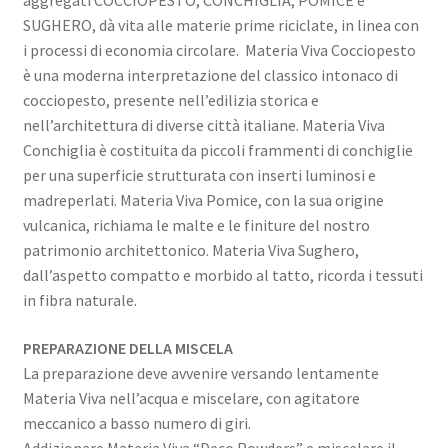
aggregati COCCIOPESTO, CONCHIGLIA, POMICE e
SUGHERO, dà vita alle materie prime riciclate, in linea con
i processi di economia circolare. Materia Viva Cocciopesto
è una moderna interpretazione del classico intonaco di
cocciopesto, presente nell’edilizia storica e
nell’architettura di diverse città italiane. Materia Viva
Conchiglia è costituita da piccoli frammenti di conchiglie
per una superficie strutturata con inserti luminosi e
madreperlati. Materia Viva Pomice, con la sua origine
vulcanica, richiama le malte e le finiture del nostro
patrimonio architettonico. Materia Viva Sughero,
dall’aspetto compatto e morbido al tatto, ricorda i tessuti
in fibra naturale.
PREPARAZIONE DELLA MISCELA
La preparazione deve avvenire versando lentamente
Materia Viva nell’acqua e miscelare, con agitatore
meccanico a basso numero di giri.
Addizionare Materia Viva “Deco Powders” e miscelare il