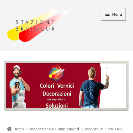
Vai
Vai
Menu
alla
al
navigazione
contenuto
Home
Carrello
Chi siamo
Consegna
Il mio account
Home
Decorazione e Complementi
Decorative
MATERIA
Pagamento