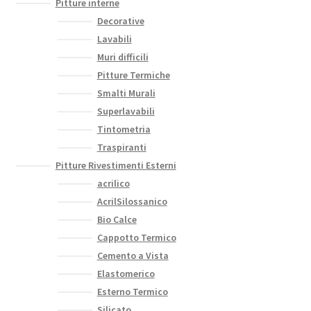
Pitture interne
Decorative
Lavabili
Muri difficili
Pitture Termiche
Smalti Murali
Superlavabili
Tintometria
Traspiranti
Pitture Rivestimenti Esterni
acrilico
AcrilSilossanico
Bio Calce
Cappotto Termico
Cemento a Vista
Elastomerico
Esterno Termico
Silicato