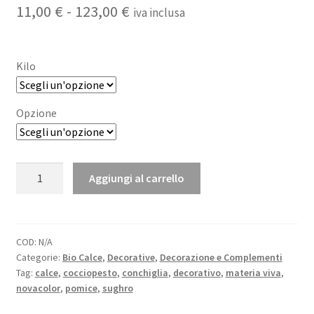
Fascia
11,00
€
-
123,00
€
iva inclusa
di
prezzo:
Kilo
da
11,00 €
Opzione
a
123,00 €
MATERIA
Aggiungi al carrello
VIVA
-
intonachino
e
COD:
N/A
Categorie:
Bio Calce
,
Decorative
,
Decorazione e Complementi
inerti
Tag:
calce
,
cocciopesto
,
conchiglia
,
decorativo
,
materia viva
,
naturali
novacolor
,
pomice
,
sughro
quantità