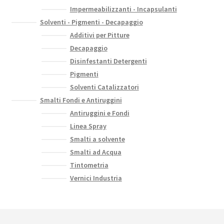
Impermeabilizzanti - Incapsulanti
Solventi - Pigmenti - Decapaggio
Additivi per Pitture
Decapaggio
Disinfestanti Detergenti
Pigmenti
Solventi Catalizzatori
Smalti Fondi e Antiruggini
Antiruggini e Fondi
Linea Spray
Smalti a solvente
Smalti ad Acqua
Tintometria
Vernici Industria