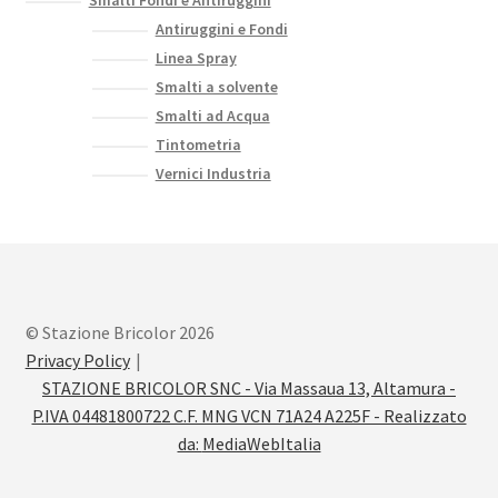
Smalti Fondi e Antiruggini
Antiruggini e Fondi
Linea Spray
Smalti a solvente
Smalti ad Acqua
Tintometria
Vernici Industria
© Stazione Bricolor 2026
Privacy Policy
STAZIONE BRICOLOR SNC - Via Massaua 13, Altamura -
P.IVA 04481800722 C.F. MNG VCN 71A24 A225F - Realizzato
da:
MediaWebItalia
.