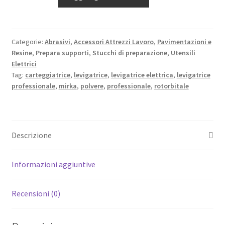
DEROS
II
5650
-
Categorie:
Abrasivi
,
Accessori Attrezzi Lavoro
,
Pavimentazioni e
Resine
,
Prepara supporti
,
Stucchi di preparazione
,
Utensili
Levigatrice
Elettrici
professionale
Tag:
carteggiatrice
,
levigatrice
,
levigatrice elettrica
,
levigatrice
elettrica
professionale
,
mirka
,
polvere
,
professionale
,
rotorbitale
con
custodia
pvc
quantità
Descrizione
Informazioni aggiuntive
Recensioni (0)