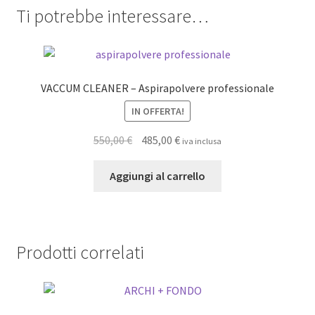
Ti potrebbe interessare…
VACCUM CLEANER – Aspirapolvere professionale
IN OFFERTA!
Il
Il
550,00
€
485,00
€
iva inclusa
prezzo
prezzo
originale
attuale
Aggiungi al carrello
era:
è:
550,00 €.
485,00 €.
Prodotti correlati