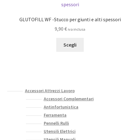
opzioni
possono
GLUTOFILL WF -Stucco per giunti e alti spessori
essere
9,90
€
iva inclusa
scelte
nella
Questo
Scegli
pagina
prodotto
del
ha
prodotto
più
varianti.
Le
opzioni
Accessori Attrezzi Lavoro
possono
Accessori Complementari
essere
Antinfortunistica
scelte
Ferramenta
nella
Pennelli Rulli
pagina
Utensili Elettrici
del
Utensili Manuali