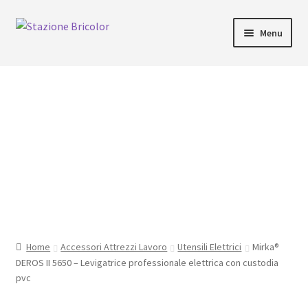
Vai
Vai
Menu
alla
al
navigazione
contenuto
Home
Carrello
Chi siamo
Consegna
Il mio account
Home
Accessori Attrezzi Lavoro
Utensili Elettrici
Mirka®
Pagamento
DEROS II 5650 – Levigatrice professionale elettrica con custodia
pvc
Pagamento sicuro