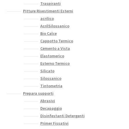
Traspiranti
Pitture Rivestimenti Esterni
acrilico
AcrilSilossanico
Bio Calce
Cappotto Termico
Cemento a Vista
Elastomerico
Esterno Termico
Silicato
Silossanico
Tintometria
Prepara supporti
Abrasivi
Decapaggio
Disinfestanti Detergenti
Primer Fissativi