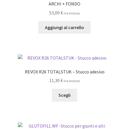
ARCHI + FONDO
53,00
€
iva inclusa
Aggiungi al carrello
REVOX R26 TOTALSTUK – Stucco adesivo
11,30
€
iva inclusa
Questo
Scegli
prodotto
ha
più
varianti.
Le