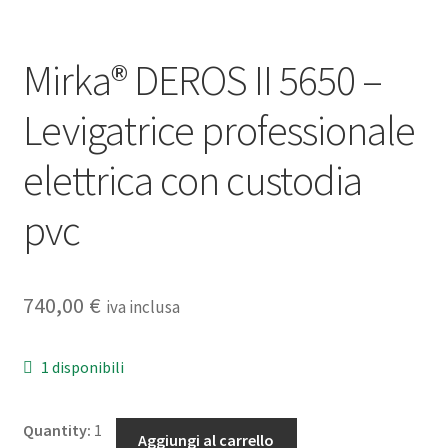
Mirka® DEROS II 5650 –
Levigatrice professionale
elettrica con custodia
pvc
740,00
€
iva inclusa
1 disponibili
Mirka®
Quantity:
1
Aggiungi al carrello