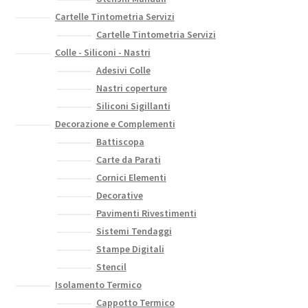
prodotto
Cartelle Tintometria Servizi
Cartelle Tintometria Servizi
Colle - Siliconi - Nastri
Adesivi Colle
Nastri coperture
Siliconi Sigillanti
Decorazione e Complementi
Battiscopa
Carte da Parati
Cornici Elementi
Decorative
Pavimenti Rivestimenti
Sistemi Tendaggi
Stampe Digitali
Stencil
Isolamento Termico
Cappotto Termico