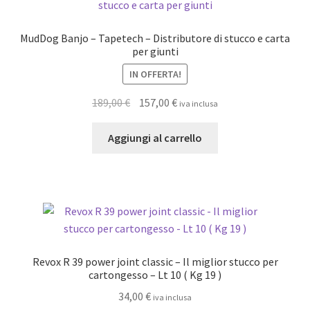
MudDog Banjo – Tapetech – Distributore di stucco e carta
per giunti
IN OFFERTA!
Il
Il
189,00
€
157,00
€
iva inclusa
prezzo
prezzo
originale
attuale
Aggiungi al carrello
era:
è:
189,00 €.
157,00 €.
Revox R 39 power joint classic – Il miglior stucco per
cartongesso – Lt 10 ( Kg 19 )
34,00
€
iva inclusa