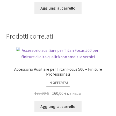
Aggiungi al carrello
Prodotti correlati
Accessorio Ausiliare per Titan Focus 500 – Finiture
Professionali
IN OFFERTA!
Il
Il
175,00
€
160,00
€
iva inclusa
prezzo
prezzo
originale
attuale
Aggiungi al carrello
era:
è: