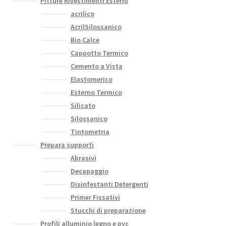
Pitture Rivestimenti Esterni
acrilico
AcrilSilossanico
Bio Calce
Cappotto Termico
Cemento a Vista
Elastomerico
Esterno Termico
Silicato
Silossanico
Tintometria
Prepara supporti
Abrasivi
Decapaggio
Disinfestanti Detergenti
Primer Fissativi
Stucchi di preparazione
Profili alluminio legno e pvc