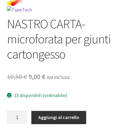
NASTRO CARTA-
microforata per giunti
cartongesso
Il
Il
10,50
€
9,00
€
iva inclusa
prezzo
prezzo
15 disponibili (ordinabile)
originale
attuale
era:
è:
NASTRO
Aggiungi al carrello
10,50 €.
9,00 €.
CARTA-
microforata