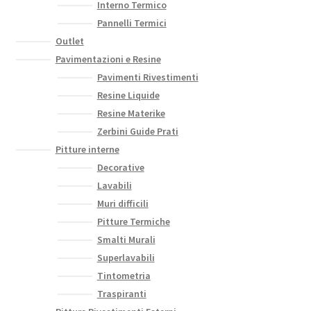
Interno Termico
Pannelli Termici
Outlet
Pavimentazioni e Resine
Pavimenti Rivestimenti
Resine Liquide
Resine Materike
Zerbini Guide Prati
Pitture interne
Decorative
Lavabili
Muri difficili
Pitture Termiche
Smalti Murali
Superlavabili
Tintometria
Traspiranti