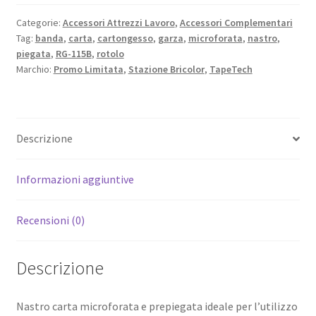
per
giunti
Categorie:
Accessori Attrezzi Lavoro
,
Accessori Complementari
Tag:
banda
,
carta
,
cartongesso
,
garza
,
microforata
,
nastro
,
cartongesso
piegata
,
RG-115B
,
rotolo
quantità
Marchio:
Promo Limitata
,
Stazione Bricolor
,
TapeTech
Descrizione
Informazioni aggiuntive
Recensioni (0)
Descrizione
Nastro carta microforata e prepiegata ideale per l’utilizzo