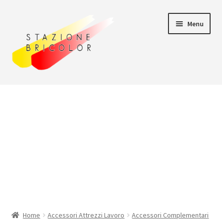
Vai
Vai
Menu
alla
al
navigazione
contenuto
Home
Carrello
Chi siamo
Consegna
Il mio account
Home
Accessori Attrezzi Lavoro
Accessori Complementari
Pagamento