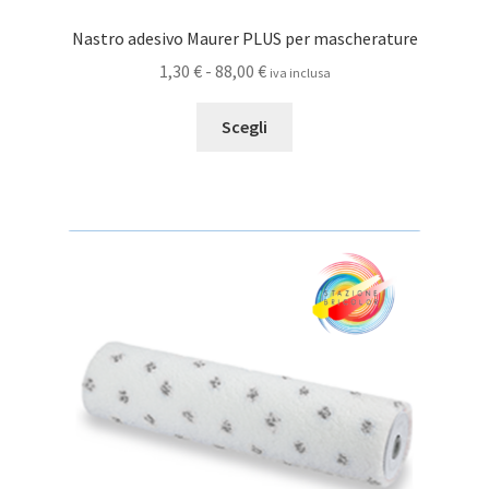
Nastro adesivo Maurer PLUS per mascherature
Fascia
1,30
€
-
88,00
€
iva inclusa
di
Questo
prezzo:
Scegli
prodotto
da
ha
1,30 €
più
a
varianti.
88,00 €
Le
opzioni
possono
essere
scelte
nella
pagina
del
prodotto