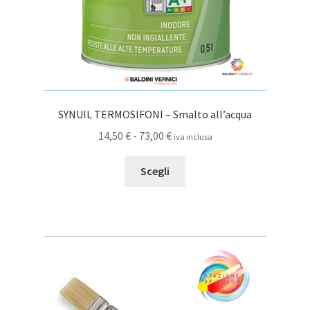
SYNUIL TERMOSIFONI – Smalto all’acqua
Fascia
14,50
€
-
73,00
€
iva inclusa
di
Questo
prezzo:
Scegli
prodotto
da
ha
14,50 €
più
a
varianti.
73,00 €
Le
opzioni
possono
essere