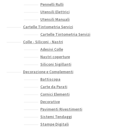
Pennelli Rulli
pagina
Utensili Elettrici
del
Utensili Manuali
prodotto
Cartelle Tintometria Servizi
Cartelle Tintometria Servizi
Colle - Siliconi - Nastri
Adesivi Colle
Nastri coperture
Siliconi Sigillanti
Decorazione e Complementi
Battiscopa
Carte da Parati
Cornici Elementi
Decorative
Pavimenti Rivestimenti
Sistemi Tendaggi
Stampe Digitali