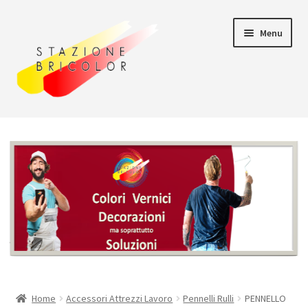
Vai
Vai
Menu
alla
al
navigazione
contenuto
Home
Carrello
Chi siamo
Consegna
Il mio account
Home
Accessori Attrezzi Lavoro
Pennelli Rulli
PENNELLO
Pagamento