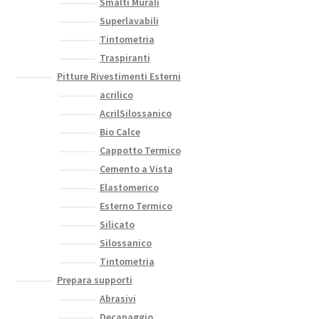
Smalti Murali
Superlavabili
Tintometria
Traspiranti
Pitture Rivestimenti Esterni
acrilico
AcrilSilossanico
Bio Calce
Cappotto Termico
Cemento a Vista
Elastomerico
Esterno Termico
Silicato
Silossanico
Tintometria
Prepara supporti
Abrasivi
Decapaggio