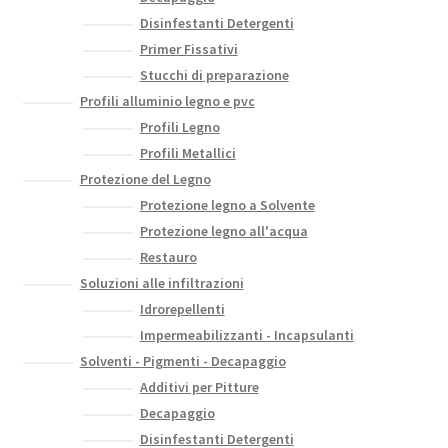
Disinfestanti Detergenti
Primer Fissativi
Stucchi di preparazione
Profili alluminio legno e pvc
Profili Legno
Profili Metallici
Protezione del Legno
Protezione legno a Solvente
Protezione legno all'acqua
Restauro
Soluzioni alle infiltrazioni
Idrorepellenti
Impermeabilizzanti - Incapsulanti
Solventi - Pigmenti - Decapaggio
Additivi per Pitture
Decapaggio
Disinfestanti Detergenti