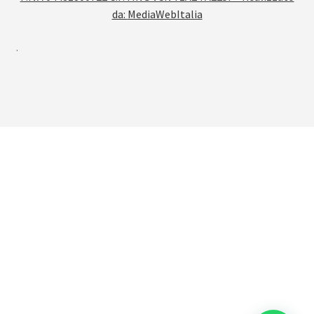
da:
MediaWebItalia
.