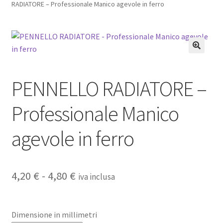
RADIATORE – Professionale Manico agevole in ferro
Pagamento sicuro
Privacy Policy
Termini e condizioni d’uso
PENNELLO RADIATORE –
Professionale Manico
agevole in ferro
Fascia
4,20
€
-
4,80
€
iva inclusa
di
prezzo:
Dimensione in millimetri