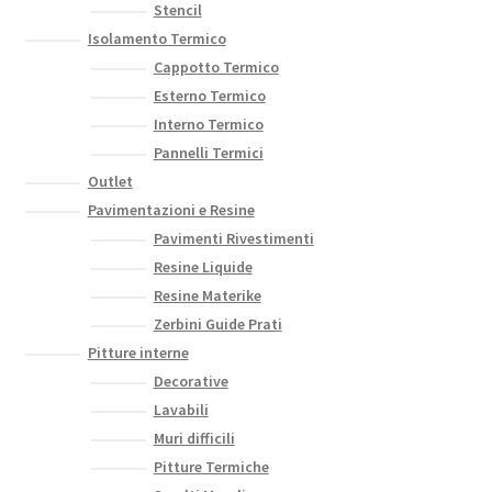
Stencil
Isolamento Termico
Cappotto Termico
Esterno Termico
Interno Termico
Pannelli Termici
Outlet
Pavimentazioni e Resine
Pavimenti Rivestimenti
Resine Liquide
Resine Materike
Zerbini Guide Prati
Pitture interne
Decorative
Lavabili
Muri difficili
Pitture Termiche