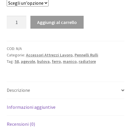
da
4,20 €
PENNELLO
Aggiungi al carrello
a
RADIATORE
-
4,80 €
Professionale
Manico
COD:
N/A
Categorie:
Accessori Attrezzi Lavoro
,
Pennelli Rulli
agevole
Tag:
58
,
agevole
,
bulova
,
ferro
,
manico
,
radiatore
in
ferro
quantità
Descrizione
Informazioni aggiuntive
Recensioni (0)