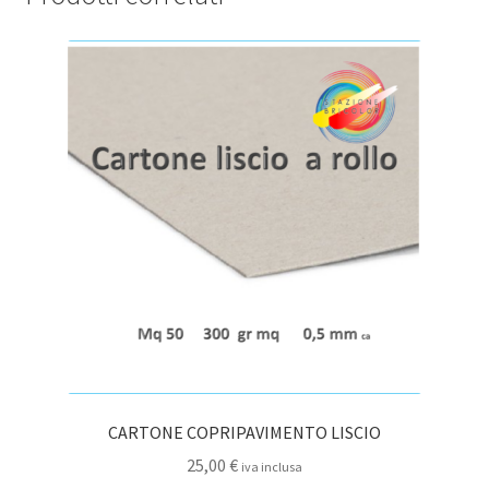
opzioni
possono
essere
scelte
nella
pagina
del
prodotto
CARTONE COPRIPAVIMENTO LISCIO
25,00
€
iva inclusa