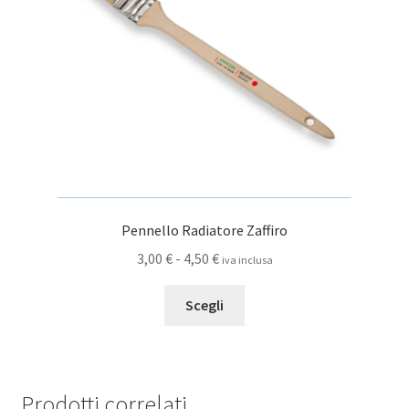
scelte
nella
pagina
del
prodotto
Pennello Radiatore Zaffiro
Fascia
3,00
€
-
4,50
€
iva inclusa
di
Questo
prezzo:
Scegli
prodotto
da
ha
3,00 €
più
a
varianti.
4,50 €
Prodotti correlati
Le