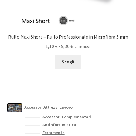
Rullo Maxi Short – Rullo Professionale in Microfibra 5 mm
Fascia
1,10
€
-
9,30
€
iva inclusa
di
Questo
prezzo:
Scegli
prodotto
da
ha
1,10 €
più
a
varianti.
9,30 €
Le
opzioni
Accessori Attrezzi Lavoro
possono
Accessori Complementari
essere
Antinfortunistica
scelte
Ferramenta
nella