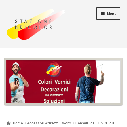
Vai
Vai
Menu
alla
al
navigazione
contenuto
Home
Carrello
Chi siamo
Consegna
Il mio account
Home
Accessori Attrezzi Lavoro
Pennelli Rulli
MINI RULLI
Pagamento