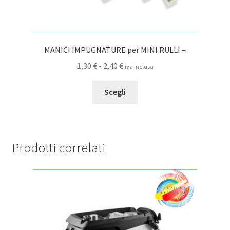
MANICI IMPUGNATURE per MINI RULLI –
Fascia
1,30
€
-
2,40
€
iva inclusa
di
Questo
prezzo:
Scegli
prodotto
da
ha
1,30 €
più
a
varianti.
2,40 €
Prodotti correlati
Le
opzioni
possono
essere
scelte
nella
pagina