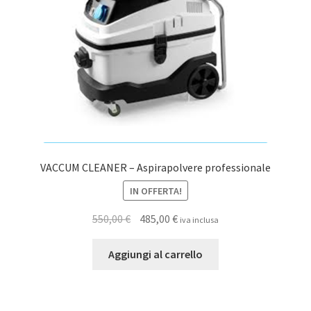
del
prodotto
VACCUM CLEANER – Aspirapolvere professionale
IN OFFERTA!
Il
Il
550,00
€
485,00
€
iva inclusa
prezzo
prezzo
originale
attuale
Aggiungi al carrello
era:
è:
550,00 €.
485,00 €.