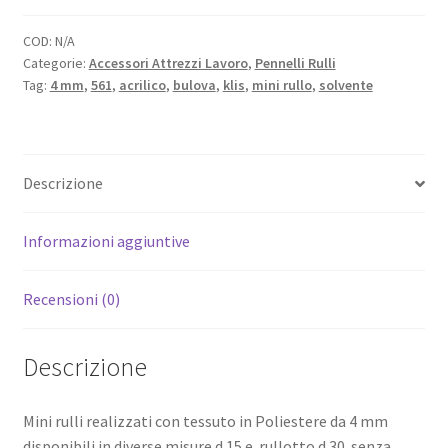
-
4
COD:
N/A
Categorie:
Accessori Attrezzi Lavoro
,
Pennelli Rulli
mm
Tag:
4 mm
,
561
,
acrilico
,
bulova
,
klis
,
mini rullo
,
solvente
quantità
Descrizione
Informazioni aggiuntive
Recensioni (0)
Descrizione
Mini rulli realizzati con tessuto in Poliestere da 4 mm
disponibili in diverse misure d.15 e rullotto d.30 senza