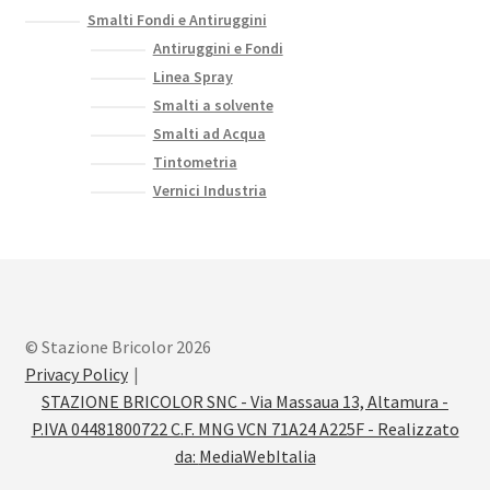
Smalti Fondi e Antiruggini
Antiruggini e Fondi
Linea Spray
Smalti a solvente
Smalti ad Acqua
Tintometria
Vernici Industria
© Stazione Bricolor 2026
Privacy Policy
STAZIONE BRICOLOR SNC - Via Massaua 13, Altamura -
P.IVA 04481800722 C.F. MNG VCN 71A24 A225F - Realizzato
da:
MediaWebItalia