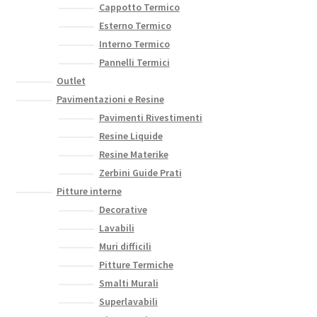
Cappotto Termico
Esterno Termico
Interno Termico
Pannelli Termici
Outlet
Pavimentazioni e Resine
Pavimenti Rivestimenti
Resine Liquide
Resine Materike
Zerbini Guide Prati
Pitture interne
Decorative
Lavabili
Muri difficili
Pitture Termiche
Smalti Murali
Superlavabili