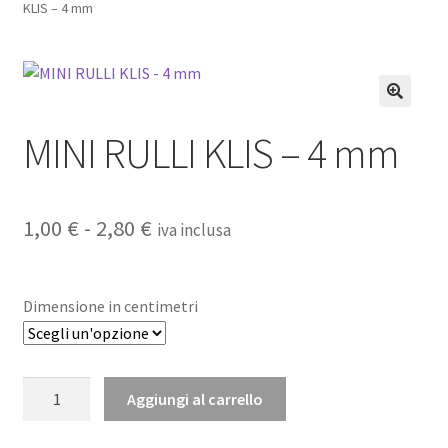
KLIS – 4 mm
Pagamento sicuro
Privacy Policy
MINI RULLI KLIS – 4 mm
Termini e condizioni d’uso
Fascia
1,00
€
-
2,80
€
iva inclusa
di
prezzo:
Dimensione in centimetri
da
1,00 €
MINI
Aggiungi al carrello
a
RULLI
KLIS
2,80 €