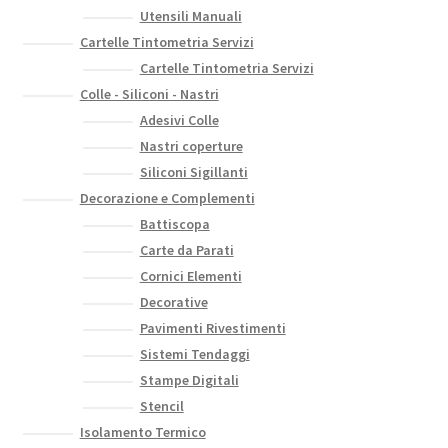
Utensili Manuali
Cartelle Tintometria Servizi
Cartelle Tintometria Servizi
Colle - Siliconi - Nastri
Adesivi Colle
Nastri coperture
Siliconi Sigillanti
Decorazione e Complementi
Battiscopa
Carte da Parati
Cornici Elementi
Decorative
Pavimenti Rivestimenti
Sistemi Tendaggi
Stampe Digitali
Stencil
Isolamento Termico