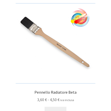
Pennello Radiatore Beta
Fascia
3,60
€
-
4,50
€
iva inclusa
di
Questo