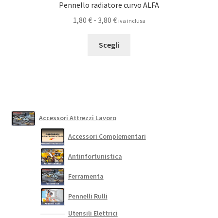
Pennello radiatore curvo ALFA
Fascia
1,80
€
-
3,80
€
iva inclusa
di
Questo
prezzo:
Scegli
prodotto
da
ha
1,80 €
più
a
varianti.
3,80 €
Le
opzioni
Accessori Attrezzi Lavoro
possono
Accessori Complementari
essere
scelte
Antinfortunistica
nella
pagina
Ferramenta
del
Pennelli Rulli
prodotto
Utensili Elettrici