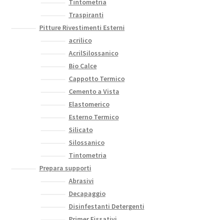
Tintometria
Traspiranti
Pitture Rivestimenti Esterni
acrilico
AcrilSilossanico
Bio Calce
Cappotto Termico
Cemento a Vista
Elastomerico
Esterno Termico
Silicato
Silossanico
Tintometria
Prepara supporti
Abrasivi
Decapaggio
Disinfestanti Detergenti
Primer Fissativi