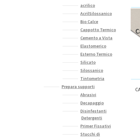
acrilico
AcrilSilossanico
Bio Calce
Cappotto Termico
Cemento a Vista
Elastomerico
Esterno Termico
Silicato
Silossanico
Tintometria
Prepara supporti
C
Abrasivi
Decapaggio
Disinfestanti
Detergenti
Primer Fissativi
Stucchi di