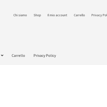
Chi siamo
Shop
Il mio account
Carrello
Privacy Po
Carrello
Privacy Policy
count
Pagamento
Pagamento sicuro
Privacy Policy