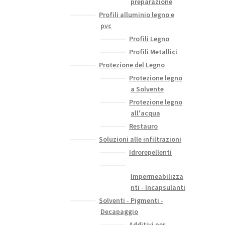
preparazione
Profili alluminio legno e
pvc
Profili Legno
Profili Metallici
Protezione del Legno
Protezione legno
a Solvente
Protezione legno
all'acqua
Restauro
Soluzioni alle infiltrazioni
Idrorepellenti
Impermeabilizza
nti - Incapsulanti
Solventi - Pigmenti -
Decapaggio
Additivi per