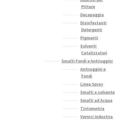
Pitture
Decapaggio
Disinfestanti
Detergenti
Pigmenti
Solventi
Catalizzatori
Smalti Fondi e Antiruggini
Antiruggini e
Fondi
Linea Spray
Smalti a solvente
Smalti ad Acqua
Tintometria
Vernici Industria