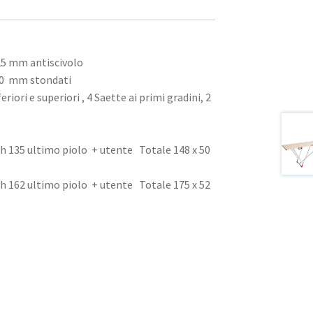
x 25 mm antiscivolo
 50 mm stondati
feriori e superiori , 4 Saette ai primi gradini, 2
 h 135 ultimo piolo + utente Totale 148 x 50
 h 162 ultimo piolo + utente Totale 175 x 52