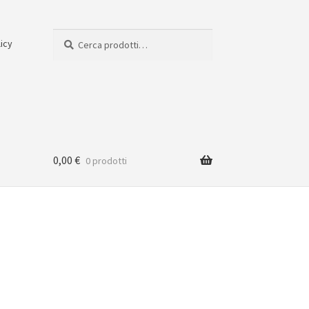
Cerca:
Cerca
licy
0,00
€
0 prodotti