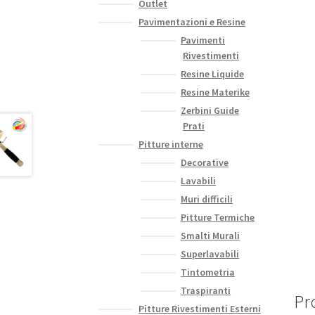
Outlet
Pavimentazioni e Resine
Pavimenti
Rivestimenti
Resine Liquide
Resine Materike
Zerbini Guide
Prati
Pitture interne
Decorative
Lavabili
Muri difficili
Pitture Termiche
Smalti Murali
Superlavabili
Tintometria
Traspiranti
Pro
Pitture Rivestimenti Esterni