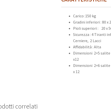
Carico :150 kg
Gradini inferiori : 80 
Pioli superiori : 20 x
Sicurezza : 4 Tiranti in
Cerniere, 2 Lacci
Affidabilità : Alta
Dimensioni 2×5 salite
x12
Dimensioni 2×6 salite
x 12
dotti correlati