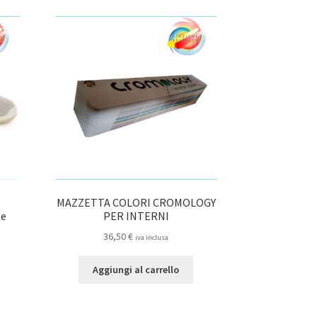
MAZZETTA COLORI CROMOLOGY
te
PER INTERNI
36,50
€
iva inclusa
Aggiungi al carrello
to