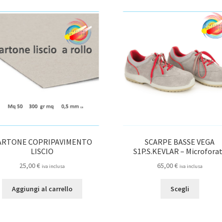
ARTONE COPRIPAVIMENTO
SCARPE BASSE VEGA
LISCIO
S1P.S.KEVLAR – Microfora
25,00
€
65,00
€
iva inclusa
iva inclusa
Questo
Aggiungi al carrello
Scegli
prodot
ha
più