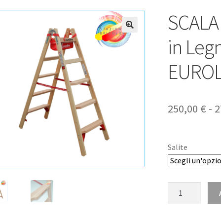
SCALA
🔍
in Leg
EUROL
250,00
€
-
2
Salite
SCALA
PROFESSIONAL
in