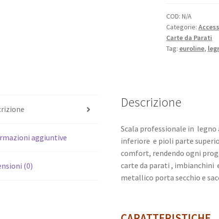
Legno
PROFITAP
COD:
N/A
Categorie:
Access
EUROLINE
Carte da Parati
quantità
Tag:
euroline
,
leg
Descrizione
rizione
Scala professionale in legno
rmazioni aggiuntive
inferiore e pioli parte superio
comfort, rendendo ogni proge
carte da parati , imbianchini 
nsioni (0)
metallico porta secchio e sac
CARATTERISTICHE