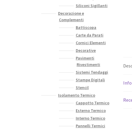
Siliconi Sigillanti
Decorazione e
Complementi
Battiscopa
Carte da Parati
Cornici Elementi
Decorative
Pavimenti
Rivestimenti
Desc
Sistemi Tendaggi
Stampe Digitali
Info
Stencil
Isolamento Termico
Rece
Cappotto Termico
Esterno Termico
Interno Termico
Pannelli Termici