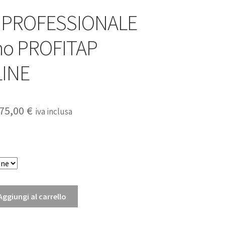
 PROFESSIONALE
no PROFITAP
INE
Fascia
75,00
€
iva inclusa
di
prezzo:
da
250,00 €
Aggiungi al carrello
a
E
275,00 €