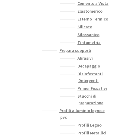
Cemento a Vista
Elastomerico
Esterno Termico
Silicato
Silossanico
Tintometria
Prepara supporti
Abrasivi
Decapaggio
Disinfestanti
Detergenti
Primer Fissativi
Stucchi di
preparazione
Profili alluminio legno e
pvc
Profili Legno
Profili Metallici