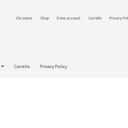
Chi siamo
Shop
Il mio account
Carrello
Privacy Po
Carrello
Privacy Policy
count
Pagamento
Pagamento sicuro
Privacy Policy