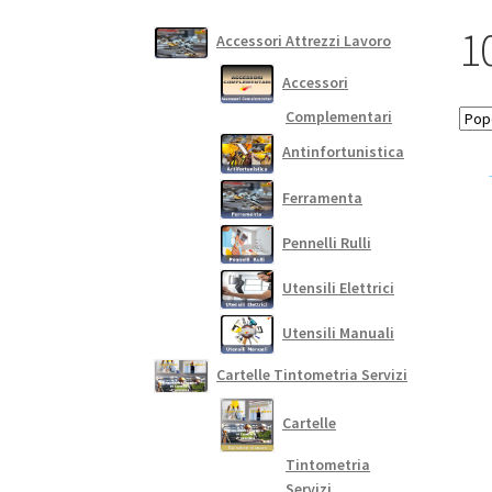
1
Accessori Attrezzi Lavoro
Accessori
Complementari
Antinfortunistica
Ferramenta
Pennelli Rulli
Utensili Elettrici
Utensili Manuali
Cartelle Tintometria Servizi
Cartelle
Tintometria
Servizi