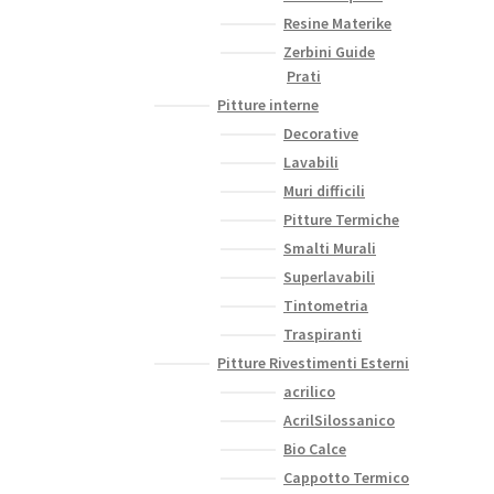
Resine Materike
Zerbini Guide
Prati
Pitture interne
Decorative
Lavabili
Muri difficili
Pitture Termiche
Smalti Murali
Superlavabili
Tintometria
Traspiranti
Pitture Rivestimenti Esterni
acrilico
AcrilSilossanico
Bio Calce
Cappotto Termico