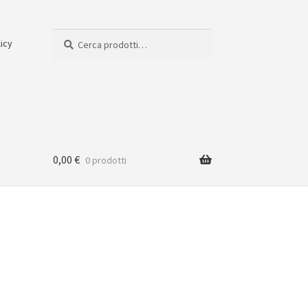
Cerca:
Cerca
licy
0,00
€
0 prodotti