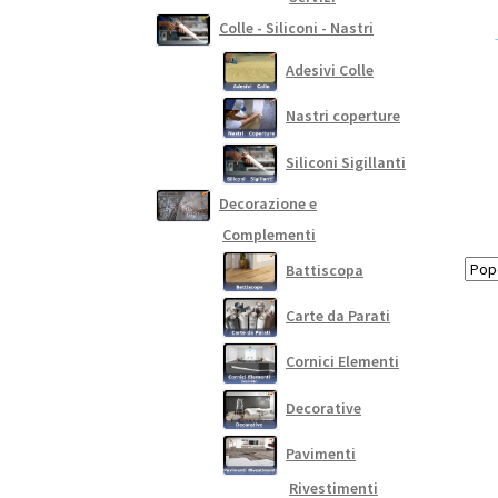
Colle - Siliconi - Nastri
Adesivi Colle
Nastri coperture
Siliconi Sigillanti
Decorazione e
Complementi
Battiscopa
Carte da Parati
Cornici Elementi
Decorative
Pavimenti
Rivestimenti