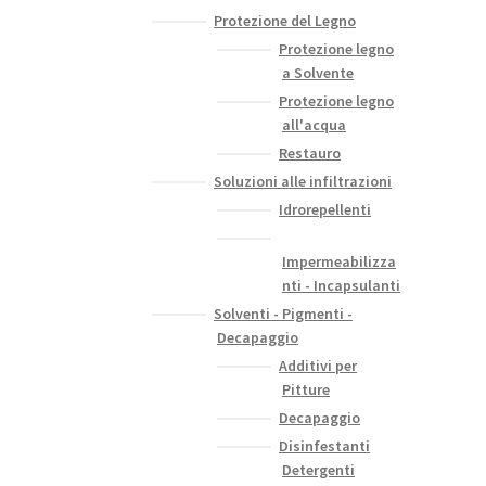
Protezione del Legno
Protezione legno
a Solvente
Protezione legno
all'acqua
Restauro
Soluzioni alle infiltrazioni
Idrorepellenti
Impermeabilizza
nti - Incapsulanti
Solventi - Pigmenti -
Decapaggio
Additivi per
Pitture
Decapaggio
Disinfestanti
Detergenti