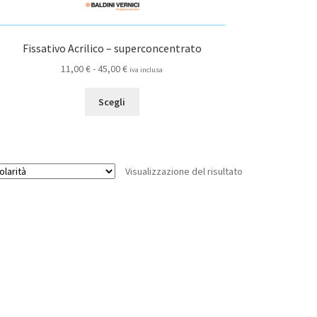
Fissativo Acrilico – superconcentrato
Fascia
11,00
€
-
45,00
€
iva inclusa
di
Questo
prezzo:
Scegli
prodotto
da
ha
11,00 €
più
a
varianti.
45,00 €
Visualizzazione del risultato
Le
opzioni
possono
essere
scelte
nella
pagina
del
prodotto