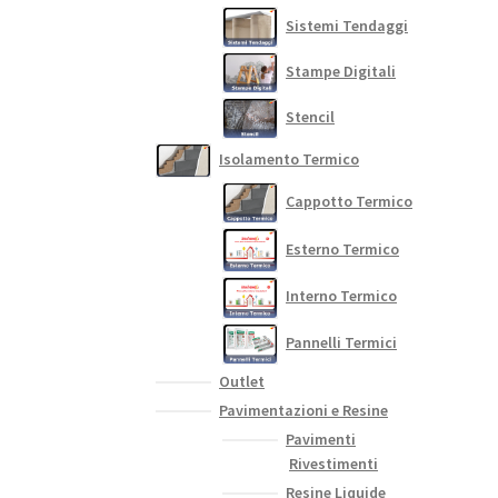
Sistemi Tendaggi
Stampe Digitali
Stencil
Isolamento Termico
Cappotto Termico
Esterno Termico
Interno Termico
Pannelli Termici
Outlet
Pavimentazioni e Resine
Pavimenti
Rivestimenti
Resine Liquide