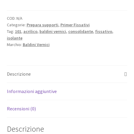
-
45,00 €
superconcentrato
quantità
COD:
N/A
Categorie:
Prepara supporti
,
Primer Fissativi
Tag:
101
,
acrilico
,
baldini vernici
,
consolidante
,
fissativo
,
isolante
Marchio:
Baldini Vernici
Descrizione
Informazioni aggiuntive
Recensioni (0)
Descrizione