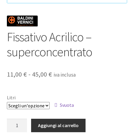
Fissativo Acrilico –
superconcentrato
Fascia
11,00
€
-
45,00
€
iva inclusa
di
prezzo:
Litri
da
Svuota
11,00 €
Fissativo
Aggiungi al carrello
a
Acrilico