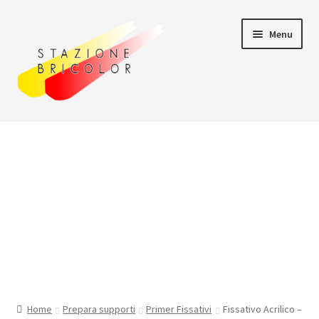
Vai
Vai
Menu
alla
al
navigazione
contenuto
Home
Carrello
Chi siamo
Consegna
Il mio account
Home
Prepara supporti
Primer Fissativi
Fissativo Acrilico –
Pagamento