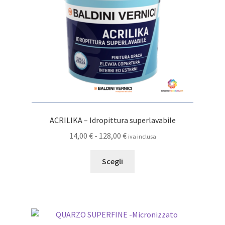
ACRILIKA – Idropittura superlavabile
Fascia
14,00
€
-
128,00
€
iva inclusa
di
Questo
prezzo:
Scegli
prodotto
da
ha
14,00 €
più
a
varianti.
128,00 €
Le