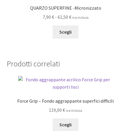
opzioni
QUARZO SUPERFINE -Micronizzato
possono
Fascia
7,90
€
-
61,50
€
iva inclusa
essere
di
scelte
Questo
prezzo:
Scegli
nella
prodotto
da
pagina
ha
7,90 €
del
più
a
prodotto
varianti.
61,50 €
Prodotti correlati
Le
opzioni
possono
essere
scelte
Force Grip – Fondo aggrappante superfici difficili
nella
pagina
119,00
€
iva inclusa
del
Questo
prodotto
Scegli
prodotto