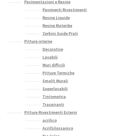
Pavimentazioni e Resine
Pavimenti Rivestimenti
Resine Liquide
Resine Materike
Zerbini Guide Prati
Pitture interne
Decorative
Lavabili
Muri difficili
Pitture Termiche
Smalti Murali
Superlavabili
Tintometria
Traspiranti
Pitture Rivestimenti Esterni
acrilico
AcrilSilossanico