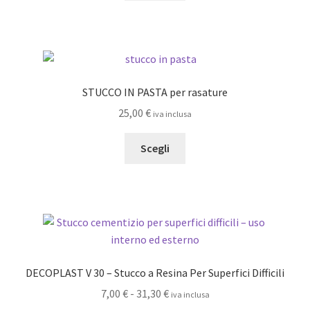
ha
più
varianti.
Le
opzioni
STUCCO IN PASTA per rasature
possono
25,00
€
iva inclusa
essere
scelte
Questo
Scegli
nella
prodotto
pagina
ha
del
più
prodotto
varianti.
Le
opzioni
possono
DECOPLAST V 30 – Stucco a Resina Per Superfici Difficili
essere
Fascia
7,00
€
-
31,30
€
iva inclusa
scelte