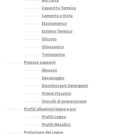
Bio Calce
Cappotto Termico
Cemento a Vista
Elastomerico
Esterno Termico
Silicato
Silossanico
Tintometria
Prepara supporti
Abrasivi
Decapaggio
Disinfestanti Detergenti
Primer Fissativi
Stucchi di preparazione
Profili alluminio legno e pvc
Profili Legno
Profili Metallici
Protezione del Legno