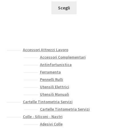
di
nella
Questo
prezzo:
Scegli
pagina
prodotto
da
del
ha
7,00 €
prodotto
più
a
varianti.
31,30 €
Le
opzioni
Accessori Attrezzi Lavoro
possono
Accessori Complementari
essere
Antinfortunistica
scelte
Ferramenta
nella
Pennelli Rulli
pagina
Utensili Elettrici
del
Utensili Manuali
prodotto
Cartelle Tintometria Servizi
Cartelle Tintometria Servizi
Colle - Siliconi - Nastri
Adesivi Colle