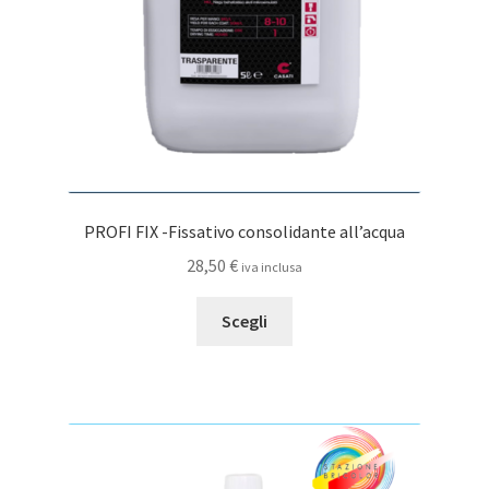
pagina
del
prodotto
PROFI FIX -Fissativo consolidante all’acqua
28,50
€
iva inclusa
Questo
Scegli
prodotto
ha
più
varianti.
Le
opzioni