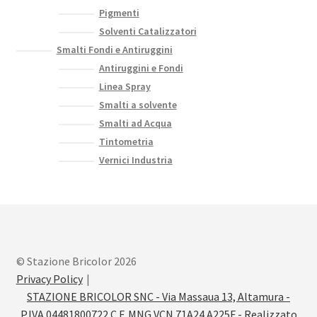
Pigmenti
Solventi Catalizzatori
Smalti Fondi e Antiruggini
Antiruggini e Fondi
Linea Spray
Smalti a solvente
Smalti ad Acqua
Tintometria
Vernici Industria
© Stazione Bricolor 2026
Privacy Policy
STAZIONE BRICOLOR SNC - Via Massaua 13, Altamura -
P.IVA 04481800722 C.F. MNG VCN 71A24 A225F - Realizzato