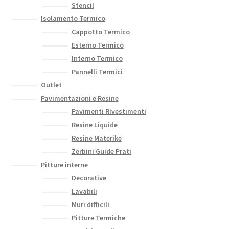
Stencil
Isolamento Termico
Cappotto Termico
Esterno Termico
Interno Termico
Pannelli Termici
Outlet
Pavimentazioni e Resine
Pavimenti Rivestimenti
Resine Liquide
Resine Materike
Zerbini Guide Prati
Pitture interne
Decorative
Lavabili
Muri difficili
Pitture Termiche