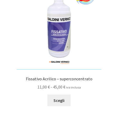
possono
essere
scelte
nella
pagina
del
prodotto
Fissativo Acrilico – superconcentrato
Fascia
11,00
€
-
45,00
€
iva inclusa
di
Questo
prezzo:
Scegli
prodotto
da
ha
11,00 €
più