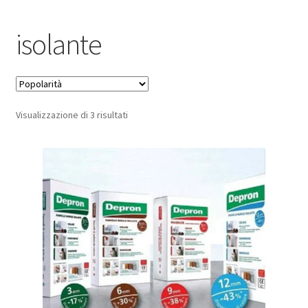
Pagamento sicuro
isolante
Privacy Policy
Termini e condizioni d’uso
Popolarità
Visualizzazione di 3 risultati