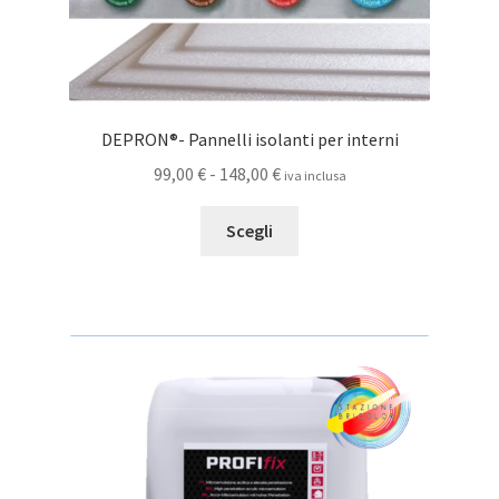
DEPRON®- Pannelli isolanti per interni
Fascia
99,00
€
-
148,00
€
iva inclusa
di
Questo
prezzo:
Scegli
prodotto
da
ha
99,00 €
più
a
varianti.
148,00 €
Le
opzioni
possono
essere
scelte
nella