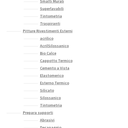
Smalti Murali
Superlavabili
Tintometria
Traspiranti
Pitture Rivestimenti Esterni
acrilico
AcrilSilossanico
Bio Calce
Cappotto Termico
Cemento a Vista
Elastomerico
Esterno Termico
Silicato
Silossanico
Tintometria
Prepara supporti
Abrasivi
Decapaggio