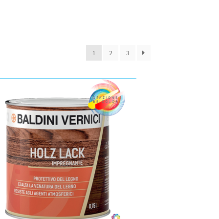
à
1
2
3