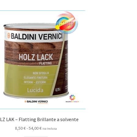
più
a
varianti.
59,00 €
Le
opzioni
possono
essere
scelte
nella
pagina
del
prodotto
Z LAK – Flatting Brillante a solvente
Fascia
8,50
€
-
54,00
€
iva inclusa
di