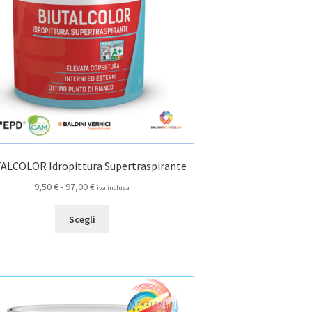
nella
pagina
del
prodotto
ALCOLOR Idropittura Supertraspirante
Fascia
9,50
€
-
97,00
€
iva inclusa
di
Questo
prezzo:
Scegli
prodotto
da
ha
9,50 €
più
a
varianti.
97,00 €
Le
opzioni