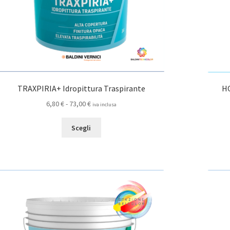
TRAXPIRIA+ Idropittura Traspirante
HO
Fascia
6,80
€
-
73,00
€
iva inclusa
di
Questo
prezzo:
Scegli
prodotto
da
ha
6,80 €
più
a
varianti.
73,00 €
Le
opzioni
possono
essere
scelte