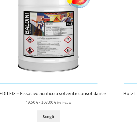
possono
essere
scelte
nella
pagina
del
prodotto
EDILFIX – Fissativo acrilico a solvente consolidante
Holz L
Fascia
49,50
€
-
168,00
€
iva inclusa
di
Questo
prezzo:
Scegli
prodotto
da
ha
49,50 €
più
a