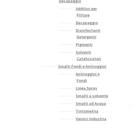
Decapaggio
Additivi per
Pitture
Decapaggio
Disinfestanti
Detergenti
Pigmenti
Solventi
Catalizzatori
Smalti Fondi e Antiruggini
Antiruggini e
Fondi
Linea Spray
Smalti a solvente
Smalti ad Acqua
Tintometria
Vernici Industria