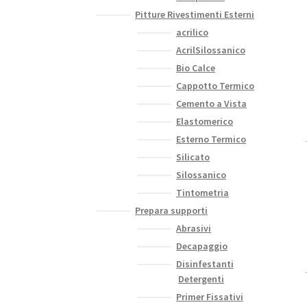
Pitture Rivestimenti Esterni
acrilico
AcrilSilossanico
Bio Calce
Cappotto Termico
Cemento a Vista
Elastomerico
Esterno Termico
Silicato
Silossanico
Tintometria
Prepara supporti
Abrasivi
Decapaggio
Disinfestanti
Detergenti
Primer Fissativi