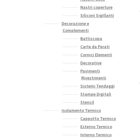
Nastri coperture
Siliconi Sigillanti
Decorazione e
Complementi
Battiscopa
Carte da Parati
Cornici Elementi
Decorative
Pavimenti
Rivestimenti
Sistemi Tendaggi
Stampe Digitali
Stencil
Isolamento Termico
Cappotto Termico
Esterno Termico
Interno Termico