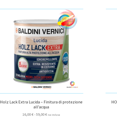
varianti.
168,00 €
Le
opzioni
possono
essere
scelte
nella
pagina
del
prodotto
Holz Lack Extra Lucida – Finitura di protezione
HOL
all’acqua
Fascia
16,00
€
-
59,00
€
iva inclusa