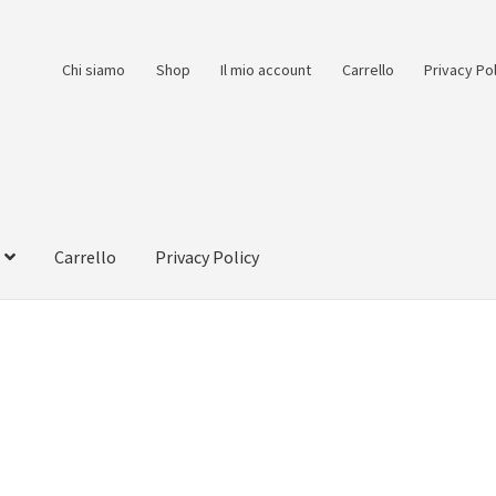
Chi siamo
Shop
Il mio account
Carrello
Privacy Po
Carrello
Privacy Policy
count
Pagamento
Pagamento sicuro
Privacy Policy