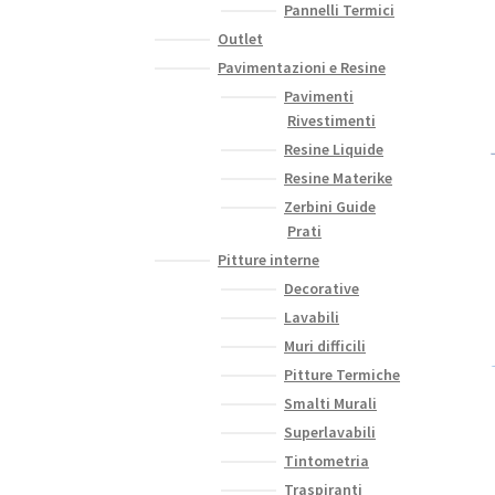
Pannelli Termici
Outlet
Pavimentazioni e Resine
Pavimenti
Rivestimenti
Resine Liquide
Resine Materike
Zerbini Guide
Prati
Pitture interne
Decorative
Lavabili
Muri difficili
Pitture Termiche
Smalti Murali
Superlavabili
Tintometria
Traspiranti