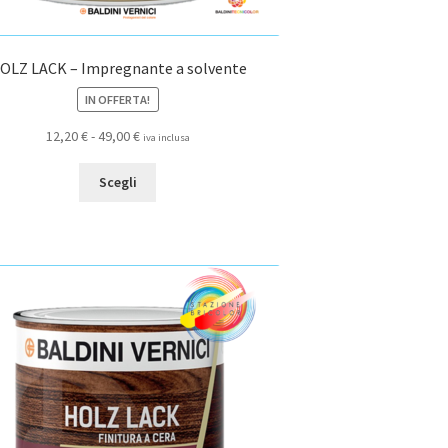
OLZ LACK – Impregnante a solvente
IN OFFERTA!
Fascia
12,20
€
-
49,00
€
iva inclusa
di
Questo
prezzo:
Scegli
prodotto
da
ha
12,20 €
più
a
varianti.
49,00 €
Le
opzioni
possono
essere
scelte
nella
pagina
del