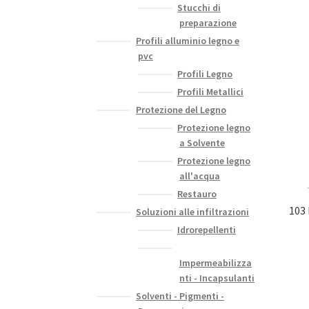
Stucchi di
preparazione
Profili alluminio legno e
pvc
Profili Legno
Profili Metallici
Protezione del Legno
Protezione legno
a Solvente
Protezione legno
all'acqua
Restauro
103 
Soluzioni alle infiltrazioni
Idrorepellenti
Impermeabilizza
nti - Incapsulanti
Solventi - Pigmenti -