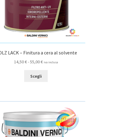
prodotto
LZ LACK – Finitura a cera al solvente
Fascia
14,50
€
-
55,00
€
iva inclusa
di
Questo
prezzo:
Scegli
prodotto
da
ha
14,50 €
più
a
varianti.
55,00 €
Le
opzioni
possono
essere
scelte