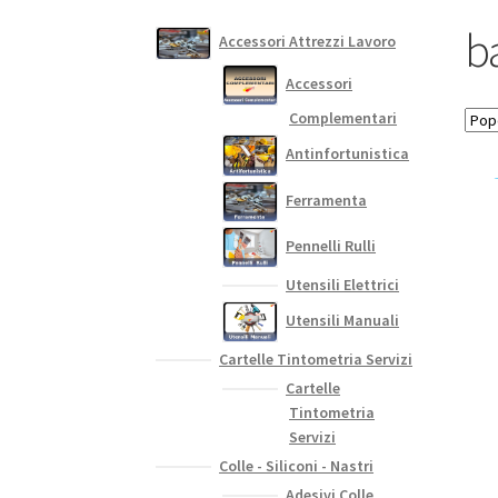
ba
Accessori Attrezzi Lavoro
Accessori
Complementari
Antinfortunistica
Ferramenta
Pennelli Rulli
Utensili Elettrici
Utensili Manuali
Cartelle Tintometria Servizi
Cartelle
Tintometria
Servizi
Colle - Siliconi - Nastri
Adesivi Colle