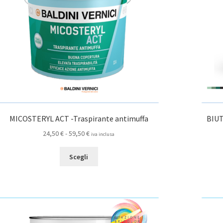
nella
pagina
del
prodotto
MICOSTERYL ACT -Traspirante antimuffa
BIUT
Fascia
24,50
€
-
59,50
€
iva inclusa
di
Questo
prezzo:
Scegli
prodotto
da
ha
24,50 €
più
a
varianti.
59,50 €
Le
opzioni