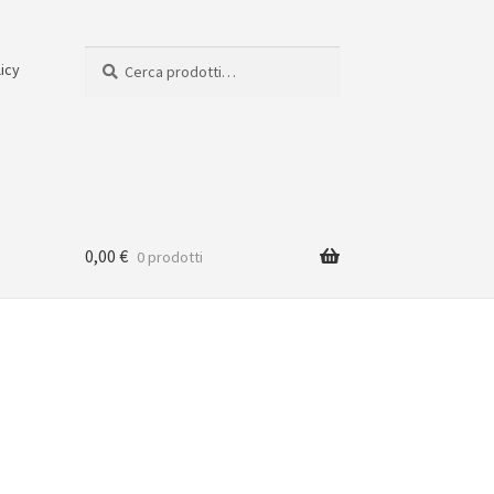
Cerca:
Cerca
licy
0,00
€
0 prodotti