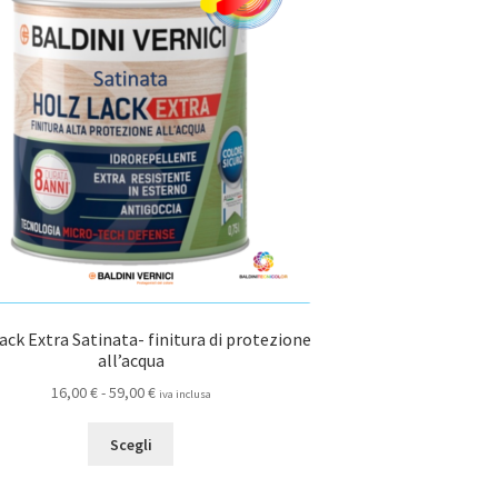
possono
essere
scelte
nella
pagina
del
prodotto
ack Extra Satinata- finitura di protezione
all’acqua
Fascia
16,00
€
-
59,00
€
iva inclusa
di
Questo
prezzo:
Scegli
prodotto
da
ha
16,00 €