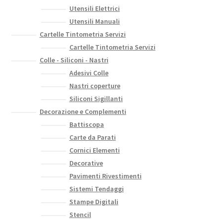
pagina
Utensili Elettrici
del
Utensili Manuali
prodotto
Cartelle Tintometria Servizi
Cartelle Tintometria Servizi
Colle - Siliconi - Nastri
Adesivi Colle
Nastri coperture
Siliconi Sigillanti
Decorazione e Complementi
Battiscopa
Carte da Parati
Cornici Elementi
Decorative
Pavimenti Rivestimenti
Sistemi Tendaggi
Stampe Digitali
Stencil