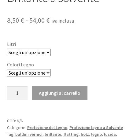
Fascia
8,50
€
-
54,00
€
iva inclusa
di
prezzo:
Litri
da
8,50 €
Colori Legno
a
54,00 €
HOLZ
Aggiungi al carrello
LAK
-
Flatting
Brillante
COD:
N/A
Categorie:
Protezione del Legno
,
Protezione legno a Solvente
a
Tag:
baldini vernici
,
brillante
,
flatting
,
holz
,
legno
,
lucida
,
solvente