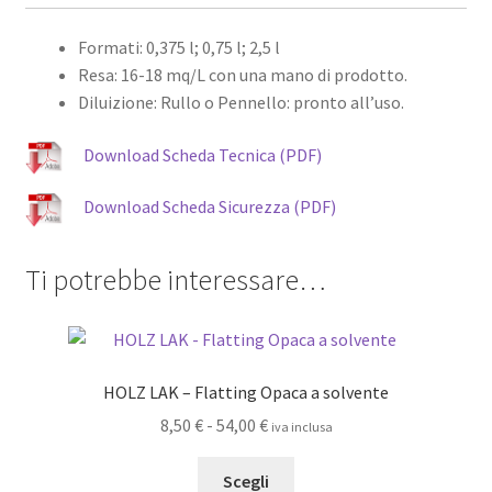
Formati: 0,375 l; 0,75 l; 2,5 l
Resa: 16-18 mq/L con una mano di prodotto.
Diluizione: Rullo o Pennello: pronto all’uso.
Download Scheda Tecnica (PDF)
Download Scheda Sicurezza (PDF)
Ti potrebbe interessare…
HOLZ LAK – Flatting Opaca a solvente
Fascia
8,50
€
-
54,00
€
iva inclusa
di
Questo
prezzo:
Scegli