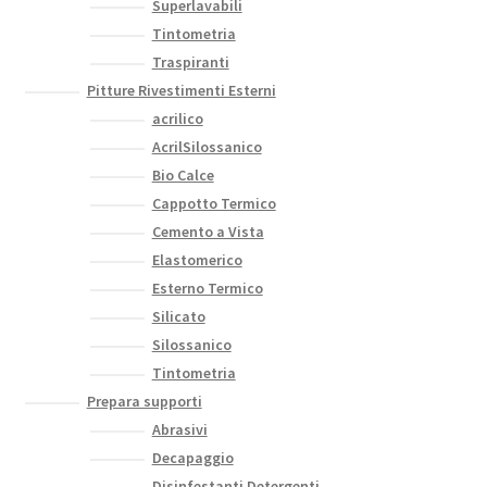
Superlavabili
Tintometria
Traspiranti
Pitture Rivestimenti Esterni
acrilico
AcrilSilossanico
Bio Calce
Cappotto Termico
Cemento a Vista
Elastomerico
Esterno Termico
Silicato
Silossanico
Tintometria
Prepara supporti
Abrasivi
Decapaggio
Disinfestanti Detergenti