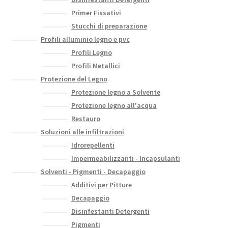
Primer Fissativi
Stucchi di preparazione
Profili alluminio legno e pvc
Profili Legno
Profili Metallici
Protezione del Legno
Protezione legno a Solvente
Protezione legno all'acqua
Restauro
Soluzioni alle infiltrazioni
Idrorepellenti
Impermeabilizzanti - Incapsulanti
Solventi - Pigmenti - Decapaggio
Additivi per Pitture
Decapaggio
Disinfestanti Detergenti
Pigmenti