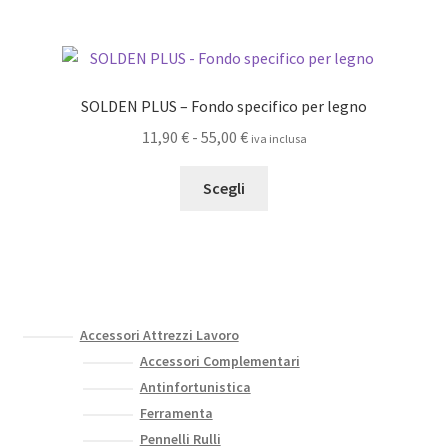
13,50 €
del
più
a
prodotto
varianti.
52,00 €
Le
opzioni
SOLDEN PLUS – Fondo specifico per legno
possono
Fascia
11,90
€
-
55,00
€
iva inclusa
essere
di
scelte
Questo
prezzo:
Scegli
nella
prodotto
da
pagina
ha
11,90 €
del
più
a
prodotto
varianti.
55,00 €
Le
opzioni
Accessori Attrezzi Lavoro
possono
Accessori Complementari
essere
Antinfortunistica
scelte
Ferramenta
nella
Pennelli Rulli