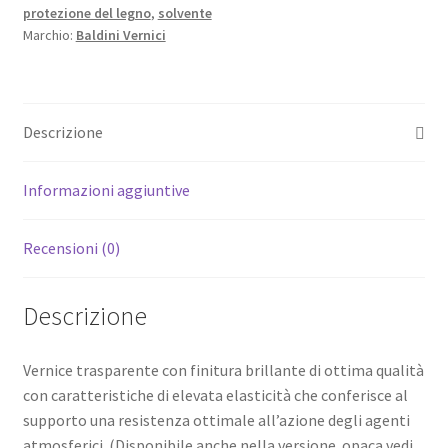
protezione del legno
,
solvente
quantità
Marchio:
Baldini Vernici
Descrizione
Informazioni aggiuntive
Recensioni (0)
Descrizione
Vernice trasparente con finitura brillante di ottima qualità
con caratteristiche di elevata elasticità che conferisce al
supporto una resistenza ottimale all’azione degli agenti
atmosferici. (Disponibile anche nella versione opaca vedi