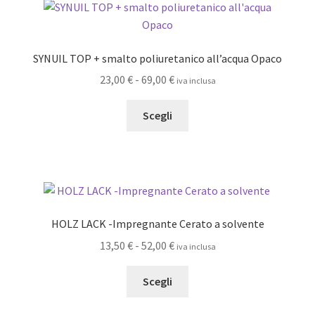
possono
essere
scelte
SYNUIL TOP + smalto poliuretanico all’acqua Opaco
nella
pagina
Fascia
23,00
€
-
69,00
€
iva inclusa
del
di
Questo
prodotto
prezzo:
Scegli
prodotto
da
ha
23,00 €
più
a
varianti.
69,00 €
Le
opzioni
HOLZ LACK -Impregnante Cerato a solvente
possono
Fascia
13,50
€
-
52,00
€
iva inclusa
essere
di
scelte
Questo
prezzo:
Scegli
nella
prodotto
da
pagina
ha