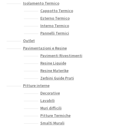
Isolamento Termico
Cappotto Termico
Esterno Termico
Interno Termico
Pannelli Termici
Outlet
Pavimentazioni e Resine
Pavimenti Rivestimenti
Resine Liquide
Resine Materike
Zerbini Guide Prati
Pitture interne
Decorative
Lavabili
Muri difficili
Pitture Termiche
Smalti Murali