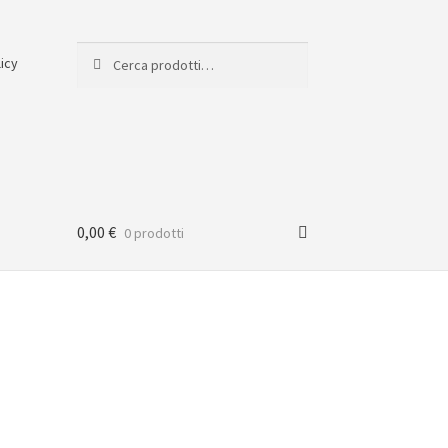
Cerca:
Cerca
licy
0,00
€
0 prodotti