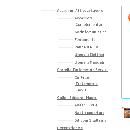
Accessori Attrezzi Lavoro
Accessori
Complementari
Antinfortunistica
Ferramenta
Pennelli Rulli
Utensili Elettrici
Utensili Manuali
Cartelle Tintometria Servizi
Cartelle
Tintometria
Servizi
Colle - Siliconi - Nastri
Adesivi Colle
Nastri coperture
Siliconi Sigillanti
Decorazione e