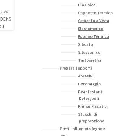
Bio Calce
Cappotto Termico
Cemento a Vista
Elastomerico
Esterno Termico
Silicato
Silossanico
Tintometria
Prepara supporti
Abrasivi
Decapaggio
Disinfestanti
Detergenti
Primer Fissativi
Stucchi di
preparazione
Profili alluminio legno e
pvc