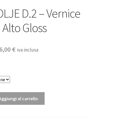
LJE D.2 – Vernice
 Alto Gloss
Fascia
6,00
€
iva inclusa
di
prezzo:
da
34,00 €
Aggiungi al carrello
a
526,00 €