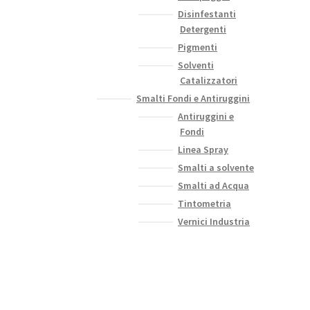
Disinfestanti
Detergenti
Pigmenti
Solventi
Catalizzatori
Smalti Fondi e Antiruggini
Antiruggini e
Fondi
Linea Spray
Smalti a solvente
Smalti ad Acqua
Tintometria
Vernici Industria