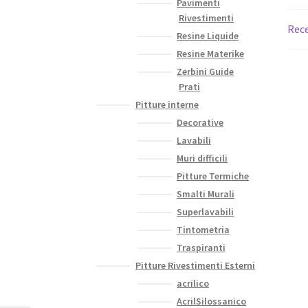
Pavimenti
Rivestimenti
Rece
Resine Liquide
Resine Materike
Zerbini Guide
Prati
Pitture interne
Decorative
Lavabili
Muri difficili
Pitture Termiche
Smalti Murali
Superlavabili
Tintometria
Traspiranti
Pitture Rivestimenti Esterni
acrilico
AcrilSilossanico