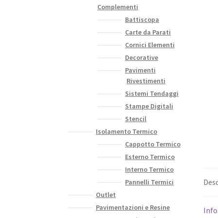
Complementi
Battiscopa
Carte da Parati
Cornici Elementi
Decorative
Pavimenti
Rivestimenti
Sistemi Tendaggi
Stampe Digitali
Stencil
Isolamento Termico
Cappotto Termico
Esterno Termico
Interno Termico
Desc
Pannelli Termici
Outlet
Pavimentazioni e Resine
Info