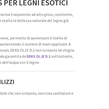
S PER LEGNI ESOTICI
marina trasparente ad alto gloss, resistente,
he esalta la bellezza naturale del legno già
enere, permette di aumentare il livello di
aumentando il numero di mani applicate. A
zionali, DEKS OLJE D.2 non screpola né sfoglia
nda garantita da
DEKS OLJE D.1
sottostante,
 dell’acqua con il legno.
LIZZI
ibile che non screpola, non crea cavillature e
o