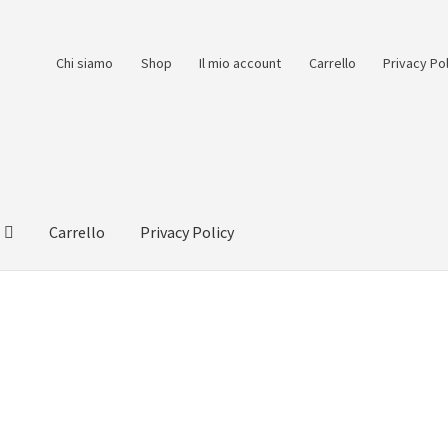
Chi siamo
Shop
Il mio account
Carrello
Privacy Po
Carrello
Privacy Policy
count
Pagamento
Pagamento sicuro
Privacy Policy