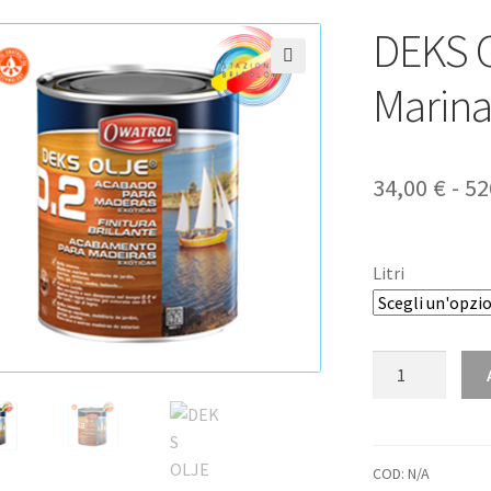
DEKS O
🔍
Marina
34,00
€
-
52
Litri
DEKS
OLJE
D.2
-
Vernice
COD:
N/A