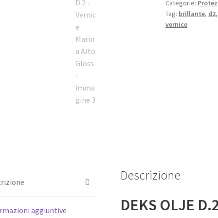
Categorie:
Protez
Marina
Tag:
brillante
,
d2
Alto
vernice
Gloss
quantità
Descrizione
rizione
DEKS OLJE D.
rmazioni aggiuntive