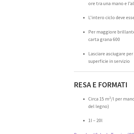
ore tra una mano e l’a
L’intero ciclo deve e
Per maggiore brillant
carta grana 600
Lasciare asciugare per
superficie in servizio
RESA E FORMATI
Circa 15 m²/l per mano
del legno)
1l – 20l