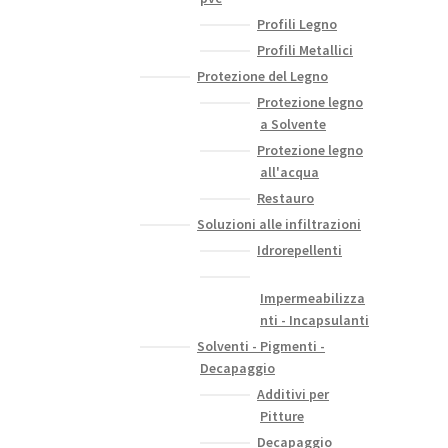
Profili Legno
Profili Metallici
Protezione del Legno
Protezione legno
a Solvente
Protezione legno
all'acqua
Restauro
Soluzioni alle infiltrazioni
Idrorepellenti
Impermeabilizza
nti - Incapsulanti
Solventi - Pigmenti -
Decapaggio
Additivi per
Pitture
Decapaggio