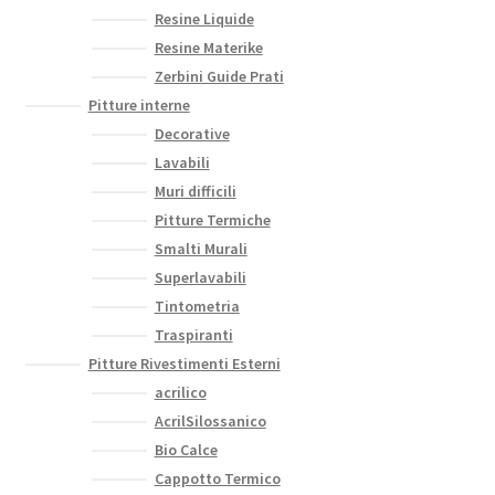
Resine Liquide
Resine Materike
Zerbini Guide Prati
Pitture interne
Decorative
Lavabili
Muri difficili
Pitture Termiche
Smalti Murali
Superlavabili
Tintometria
Traspiranti
Pitture Rivestimenti Esterni
acrilico
AcrilSilossanico
Bio Calce
Cappotto Termico