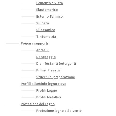
Cemento a Vista
Elastomerico
Esterno Termico
Silicato
Silossanico
Tintometria
Prepara supporti
Abrasivi
Decapaggio
Disinfestanti Detergenti
Primer Fissativi
Stucchi di preparazione
Profili alluminio legno e pvc
Profili Legno
Profili Metallici
Protezione del Legno
Protezione legno a Solvente