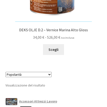
DEKS OLJE D.2 – Vernice Marina Alto Gloss
Fascia
34,00
€
-
526,00
€
iva inclusa
di
Questo
prezzo:
Scegli
prodotto
da
ha
34,00 €
più
a
varianti.
526,00 €
Le
opzioni
Visualizzazione del risultato
possono
essere
scelte
Accessori Attrezzi Lavoro
nella