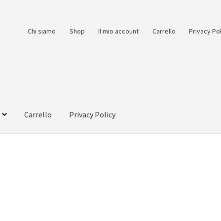
Chi siamo
Shop
Il mio account
Carrello
Privacy Po
Carrello
Privacy Policy
count
Pagamento
Pagamento sicuro
Privacy Policy