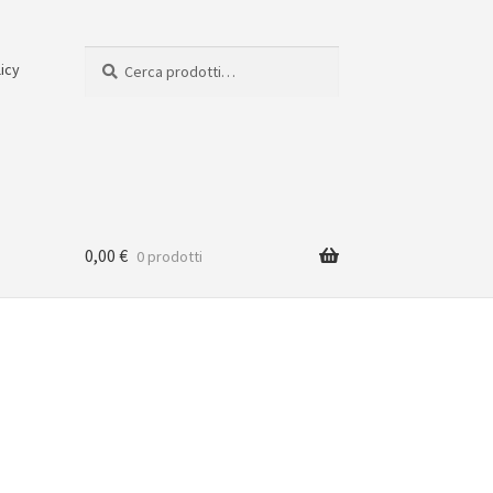
Cerca:
Cerca
licy
0,00
€
0 prodotti