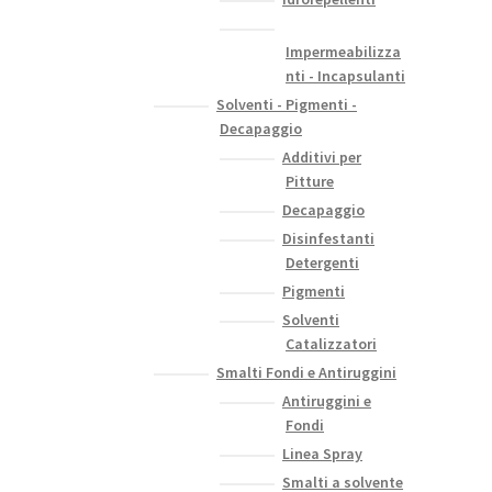
Impermeabilizza
nti - Incapsulanti
Solventi - Pigmenti -
Decapaggio
Additivi per
Pitture
Decapaggio
Disinfestanti
Detergenti
Pigmenti
Solventi
Catalizzatori
Smalti Fondi e Antiruggini
Antiruggini e
Fondi
Linea Spray
Smalti a solvente