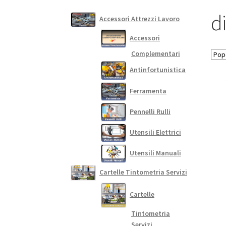
d
Accessori Attrezzi Lavoro
Accessori
Complementari
Antinfortunistica
Ferramenta
Pennelli Rulli
Utensili Elettrici
Utensili Manuali
Cartelle Tintometria Servizi
Cartelle
Tintometria
Servizi