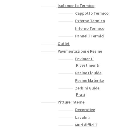
Isolamento Termico
Cappotto Termico
Esterno Termico
Interno Termico
Pannelli Termici
Outlet
Pavimentazioni e Resine
Pavimenti
Rivestimenti
Resine Liquide
Resine Materike
Zerbini Guide
Prati
Pitture interne
Decorative
Lavabili
Muri difficili