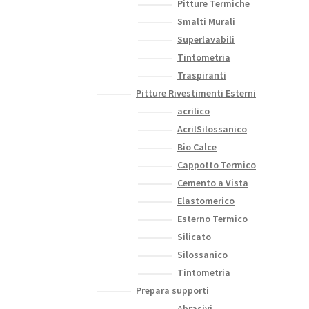
Pitture Termiche
Smalti Murali
Superlavabili
Tintometria
Traspiranti
Pitture Rivestimenti Esterni
acrilico
AcrilSilossanico
Bio Calce
Cappotto Termico
Cemento a Vista
Elastomerico
Esterno Termico
Silicato
Silossanico
Tintometria
Prepara supporti
Abrasivi