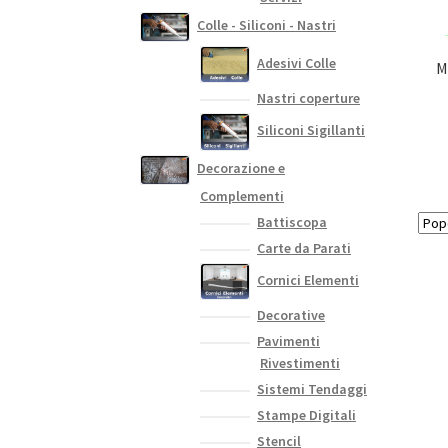
Colle - Siliconi - Nastri
Adesivi Colle
M
Nastri coperture
Siliconi Sigillanti
Decorazione e
Complementi
Battiscopa
Carte da Parati
Cornici Elementi
Decorative
Pavimenti
Rivestimenti
Sistemi Tendaggi
Stampe Digitali
Stencil