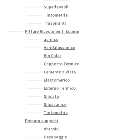
Superlavabili
Tintometria
Traspiranti
Pitture Rivestimenti Esterni
acrilico
AcrilSilossanico
Bio Calce
Cappotto Termico
Cemento a Vista
Elastomerico
Esterno Termico
Silicato
Silossanico
Tintometria
Prepara supporti
Abrasivi
Decapaggio