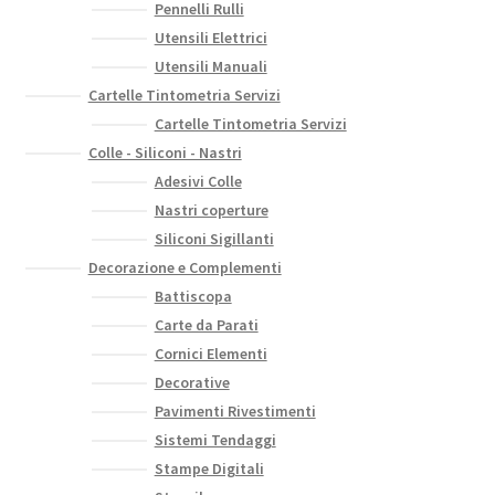
Pennelli Rulli
pagina
Utensili Elettrici
del
Utensili Manuali
prodotto
Cartelle Tintometria Servizi
Cartelle Tintometria Servizi
Colle - Siliconi - Nastri
Adesivi Colle
Nastri coperture
Siliconi Sigillanti
Decorazione e Complementi
Battiscopa
Carte da Parati
Cornici Elementi
Decorative
Pavimenti Rivestimenti
Sistemi Tendaggi
Stampe Digitali