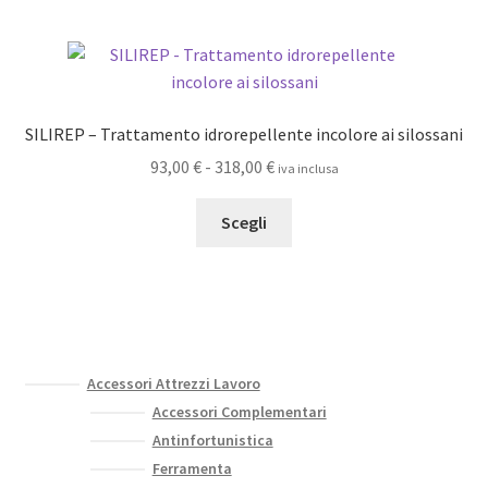
più
a
varianti.
99,00 €
Le
opzioni
possono
SILIREP – Trattamento idrorepellente incolore ai silossani
essere
Fascia
93,00
€
-
318,00
€
iva inclusa
scelte
di
nella
Questo
prezzo:
Scegli
pagina
prodotto
da
del
ha
93,00 €
prodotto
più
a
varianti.
318,00 €
Le
opzioni
Accessori Attrezzi Lavoro
possono
Accessori Complementari
essere
Antinfortunistica
scelte
Ferramenta
nella