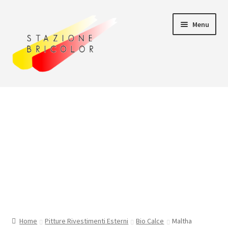
Vai
Vai
Menu
alla
al
navigazione
contenuto
Home
Carrello
Chi siamo
Consegna
Il mio account
Home
Pitture Rivestimenti Esterni
Bio Calce
Maltha
Pagamento