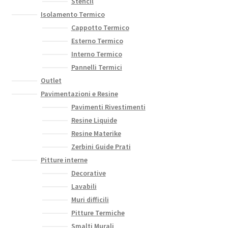
Stencil
Isolamento Termico
Cappotto Termico
Esterno Termico
Interno Termico
Pannelli Termici
Outlet
Pavimentazioni e Resine
Pavimenti Rivestimenti
Resine Liquide
Resine Materike
Zerbini Guide Prati
Pitture interne
Decorative
Lavabili
Muri difficili
Pitture Termiche
Smalti Murali