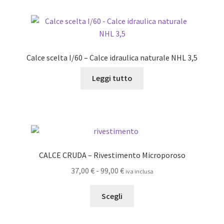
Calce scelta I/60 – Calce idraulica naturale NHL 3,5
Leggi tutto
CALCE CRUDA – Rivestimento Microporoso
Fascia
37,00
€
-
99,00
€
iva inclusa
di
Questo
prezzo:
Scegli
prodotto
da
ha
37,00 €