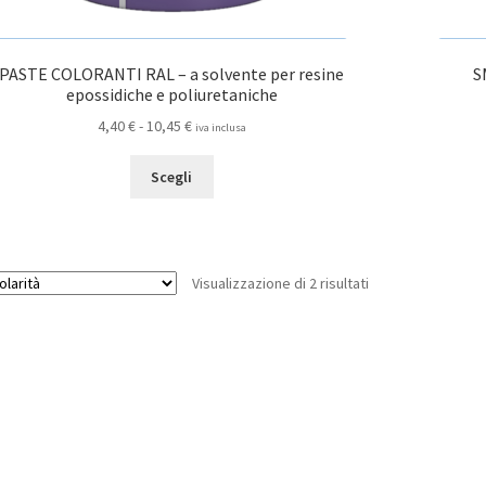
PASTE COLORANTI RAL – a solvente per resine
S
epossidiche e poliuretaniche
Fascia
4,40
€
-
10,45
€
iva inclusa
di
Questo
prezzo:
Scegli
prodotto
da
ha
4,40 €
più
a
varianti.
10,45 €
Popolarità
Visualizzazione di 2 risultati
Le
opzioni
possono
essere
scelte
nella
pagina
del
prodotto