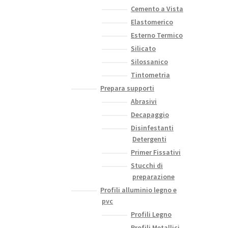
Cemento a Vista
Elastomerico
Esterno Termico
Silicato
Silossanico
Tintometria
Prepara supporti
Abrasivi
Decapaggio
Disinfestanti
Detergenti
Primer Fissativi
Stucchi di
preparazione
Profili alluminio legno e
pvc
Profili Legno
Profili Metallici