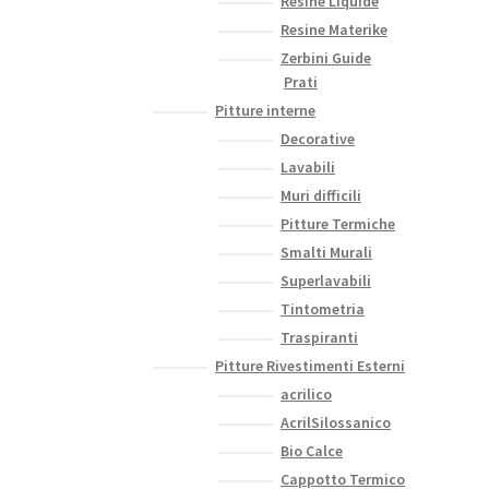
Resine Liquide
Resine Materike
Zerbini Guide
Prati
Pitture interne
Decorative
Lavabili
Muri difficili
Pitture Termiche
Smalti Murali
Superlavabili
Tintometria
Traspiranti
Pitture Rivestimenti Esterni
acrilico
AcrilSilossanico
Bio Calce
Cappotto Termico