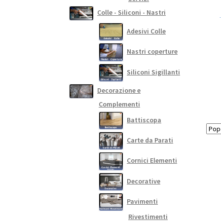
Colle - Siliconi - Nastri
Adesivi Colle
Nastri coperture
Siliconi Sigillanti
Decorazione e
Complementi
Battiscopa
Carte da Parati
Cornici Elementi
Decorative
Pavimenti
Rivestimenti