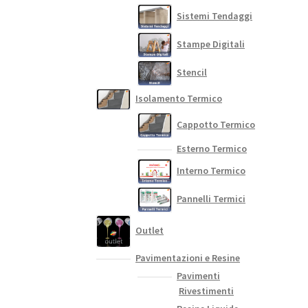
Sistemi Tendaggi
Stampe Digitali
Stencil
Isolamento Termico
Cappotto Termico
Esterno Termico
Interno Termico
Pannelli Termici
Outlet
Pavimentazioni e Resine
Pavimenti
Rivestimenti