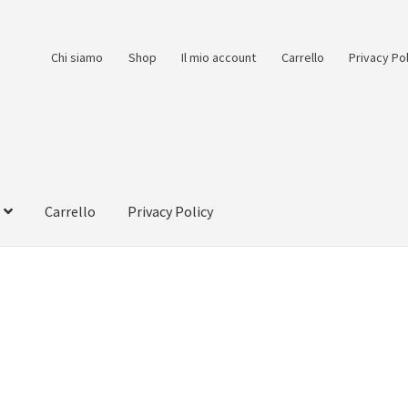
Chi siamo
Shop
Il mio account
Carrello
Privacy Po
Carrello
Privacy Policy
count
Pagamento
Pagamento sicuro
Privacy Policy