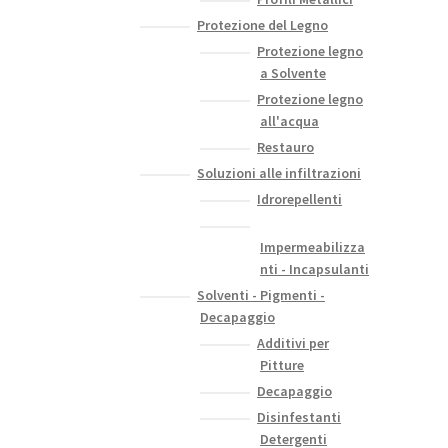
Protezione del Legno
Protezione legno
a Solvente
Protezione legno
all'acqua
Restauro
Soluzioni alle infiltrazioni
Idrorepellenti
Impermeabilizza
nti - Incapsulanti
Solventi - Pigmenti -
Decapaggio
Additivi per
Pitture
Decapaggio
Disinfestanti
Detergenti