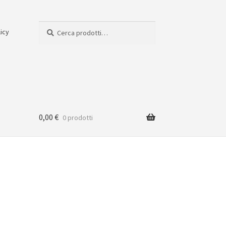
Cerca:
Cerca
licy
0,00
€
0 prodotti