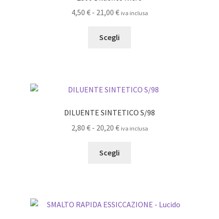
Fascia
4,50
€
-
21,00
€
iva inclusa
di
Questo
prezzo:
Scegli
prodotto
da
ha
4,50 €
più
a
varianti.
21,00 €
Le
opzioni
DILUENTE SINTETICO S/98
possono
Fascia
2,80
€
-
20,20
€
iva inclusa
essere
di
scelte
Questo
prezzo:
Scegli
nella
prodotto
da
pagina
ha
2,80 €
del
più
a
prodotto
varianti.
20,20 €
Le