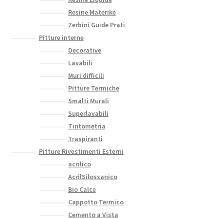
Resine Materike
Zerbini Guide Prati
Pitture interne
Decorative
Lavabili
Muri difficili
Pitture Termiche
Smalti Murali
Superlavabili
Tintometria
Traspiranti
Pitture Rivestimenti Esterni
acrilico
AcrilSilossanico
Bio Calce
Cappotto Termico
Cemento a Vista