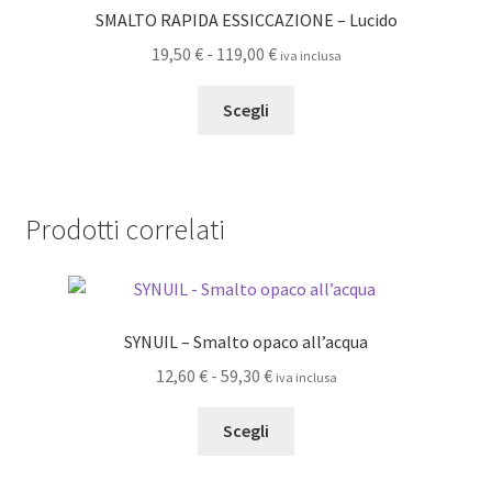
opzioni
SMALTO RAPIDA ESSICCAZIONE – Lucido
possono
Fascia
19,50
€
-
119,00
€
iva inclusa
essere
di
scelte
Questo
prezzo:
Scegli
nella
prodotto
da
pagina
ha
19,50 €
del
più
a
prodotto
varianti.
119,00 €
Prodotti correlati
Le
opzioni
possono
essere
SYNUIL – Smalto opaco all’acqua
scelte
nella
Fascia
12,60
€
-
59,30
€
iva inclusa
pagina
di
Questo
del
prezzo:
Scegli
prodotto
prodotto
da
ha
12,60 €