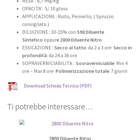
RESA : 6,7 mq/Kg
OPACITA’: 5/ 10 gloss
APPLICAZIONE : Rullo, Pennello, ( Spruzzo
consigliato )
DILUIZIONE : 10-15% con
S98 Diluente
Sintetico
oppur
e 2800 Diluente Nitro
ESSICAZIONE
: Secco al tatto
: da 2 a 3 ore
Secco in
profondità
: da 24 a 36 ore
SOPRAVERNICIABILITA :
Sovraverniciabile
Min 4
ore – Max 8 ore
Polimerizzazione totale
: 7 giorni
Download Scheda Tecnica (PDF)
Ti potrebbe interessare…
2800 Diluente Nitro