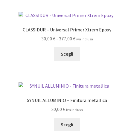
più
a
varianti.
59,30 €
Le
opzioni
CLASSIDUR – Universal Primer Xtrem Epoxy
possono
Fascia
30,00
€
-
377,00
€
iva inclusa
essere
di
scelte
Questo
prezzo:
Scegli
nella
prodotto
da
pagina
ha
30,00 €
del
più
a
prodotto
varianti.
377,00 €
Le
opzioni
SYNUIL ALLUMINIO – Finitura metallica
possono
20,00
€
iva inclusa
essere
scelte
Questo
Scegli
nella
prodotto
pagina