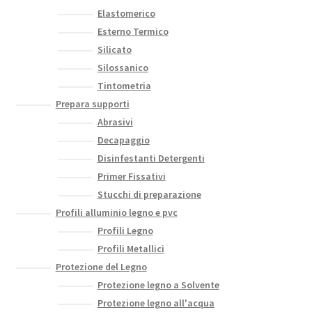
Elastomerico
Esterno Termico
Silicato
Silossanico
Tintometria
Prepara supporti
Abrasivi
Decapaggio
Disinfestanti Detergenti
Primer Fissativi
Stucchi di preparazione
Profili alluminio legno e pvc
Profili Legno
Profili Metallici
Protezione del Legno
Protezione legno a Solvente
Protezione legno all'acqua