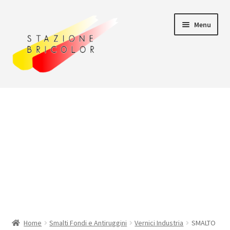
Vai
Vai
Menu
alla
al
navigazione
contenuto
Home
Carrello
Chi siamo
Consegna
Il mio account
Home
Smalti Fondi e Antiruggini
Vernici Industria
SMALTO
Pagamento