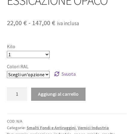
ESSICAZIONE OPACO
Fascia
22,00
€
-
147,00
€
iva inclusa
di
prezzo:
Kilo
da
22,00 €
Colori RAL
Svuota
a
147,00 €
SMALTO
Aggiungi al carrello
RAPIDA
ESSICAZIONE
OPACO
quantità
COD:
N/A
Categorie:
Smalti Fondi e Antiruggini
,
Vernici Industria