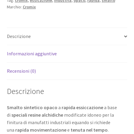
Tag:
cromix
,
essicazione
,
industria
,
opaco
,
rapida
,
smalto
Marchio:
Cromix
Descrizione
Informazioni aggiuntive
Recensioni (0)
Descrizione
Smalto sintetico opaco
a
rapida essiccazione
a base
di
speciali resine alchidiche
modificate idoneo per la
finitura di manufatti industriali equando si richiede
una
rapida movimentazione
e
tenuta nel tempo
.