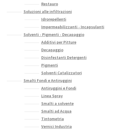
Restauro
Soluzioni alle infiltrazioni
Idrorepellenti
Impermeabilizzanti - Incapsulanti
Solventi - Pigmenti - Decapaggio
Additivi per Pitture
Decapaggio
Disinfestanti Detergenti
Pigmenti
Solventi Catalizzatori
Smalti Fondi e Antiruggini
Antiruggini e Fondi
Linea Spray
Smalti a solvente
Smalti ad Acqua
Tintometria
Vernici Industria