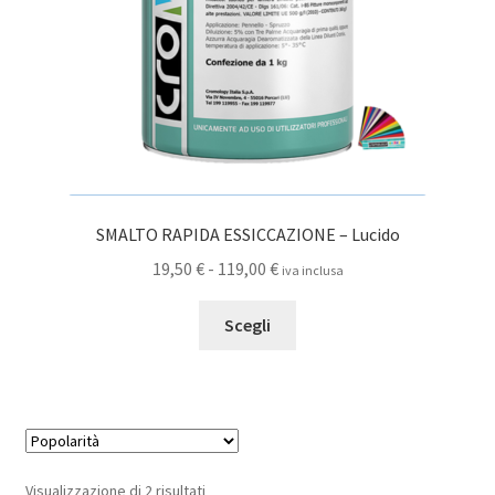
pagina
del
prodotto
SMALTO RAPIDA ESSICCAZIONE – Lucido
Fascia
19,50
€
-
119,00
€
iva inclusa
di
Questo
prezzo:
Scegli
prodotto
da
ha
19,50 €
più
a
varianti.
119,00 €
Le
opzioni
Popolarità
Visualizzazione di 2 risultati