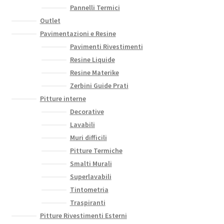
Pannelli Termici
Outlet
Pavimentazioni e Resine
Pavimenti Rivestimenti
Resine Liquide
Resine Materike
Zerbini Guide Prati
Pitture interne
Decorative
Lavabili
Muri difficili
Pitture Termiche
Smalti Murali
Superlavabili
Tintometria
Traspiranti
Pitture Rivestimenti Esterni