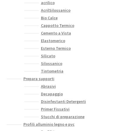
acrilico
AcrilSilossanico
Bio Calce
Cappotto Termico
Cemento a Vista
Elastomerico
Esterno Termico
Silicato
Silossanico
Tintometria
Prepara supporti
Abrasivi
Decapaggio
Disinfestanti Detergenti
Primer Fissativi
Stucchi di preparazione
Profili alluminio legno e pvc