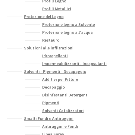
Profili Legno
Profili Metallici
Protezione del Legno
Protezione legno a Solvente
Protezione legno all'acqua
Restauro
Soluzioni alle infiltrazioni
Idrorepellenti
Impermeabilizzanti - Incapsulanti
Solventi - Pigmenti - Decapaggio
Additivi per Pitture
Decapaggio
Disinfestanti Detergenti
Pigmenti
Solventi Catalizzatori
Smalti Fondi e Antiruggini
Antiruggini e Fondi
Linea Spray