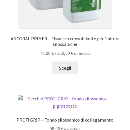
ANCORAL PRIMER – Fissativo consolidante per finiture
silossaniche
Fascia
73,00
€
-
250,00
€
iva inclusa
di
Questo
prezzo:
Scegli
prodotto
da
ha
73,00 €
più
a
varianti.
250,00 €
Le
opzioni
possono
PROFI GRIP – Fondo silossanico di collegamento
essere
98,00
€
iva inclusa
scelte