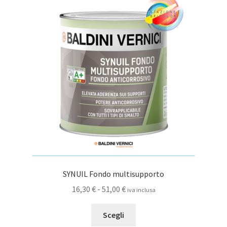
Le
opzioni
possono
essere
scelte
nella
pagina
del
prodotto
SYNUIL Fondo multisupporto
Fascia
16,30
€
-
51,00
€
iva inclusa
di
Questo
prezzo:
Scegli
prodotto
da