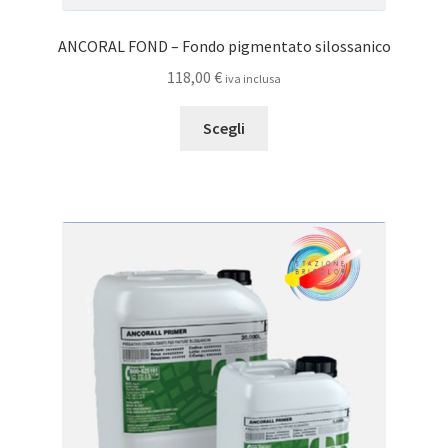
ANCORAL FOND – Fondo pigmentato silossanico
118,00
€
iva inclusa
Questo
Scegli
prodotto
ha
più
varianti.
Le
opzioni
possono
essere
scelte
nella
pagina
del
prodotto