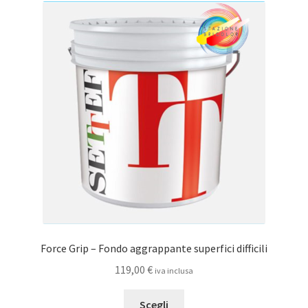
75,00 €
Le
opzioni
possono
essere
scelte
nella
pagina
del
prodotto
Force Grip – Fondo aggrappante superfici difficili
119,00
€
iva inclusa
Questo
Scegli