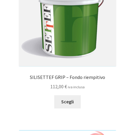
scelte
nella
pagina
del
prodotto
SILISETTEF GRIP – Fondo riempitivo
112,00
€
iva inclusa
Questo
Scegli
prodotto
ha
più
varianti.