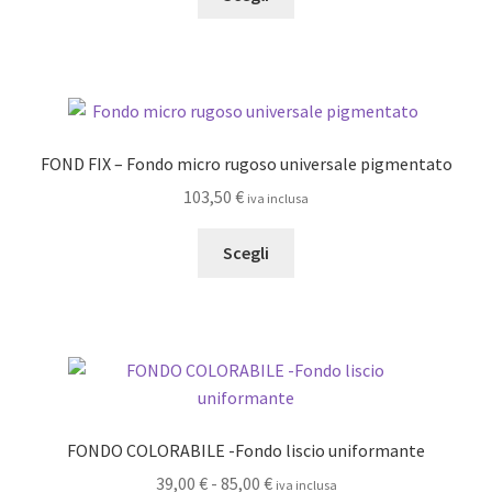
prodotto
ha
più
varianti.
Le
opzioni
FOND FIX – Fondo micro rugoso universale pigmentato
possono
103,50
€
iva inclusa
essere
scelte
Questo
Scegli
nella
prodotto
pagina
ha
del
più
prodotto
varianti.
Le
opzioni
possono
FONDO COLORABILE -Fondo liscio uniformante
essere
Fascia
39,00
€
-
85,00
€
iva inclusa
scelte