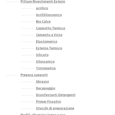
Pitture Rivestimenti Esterni
acrilico
AcrilSilossanico
Bio Calce
Cappotto Termico
Cemento a Vista
Elastomerico
Esterno Termico
Silicato
Silossanico
Tintometria
Prepara supporti
Abrasivi
Decapaggio
Disinfestanti Detergenti
Primer Fissativi
Stucchi di preparazione
Profili alluminio legno e pvc