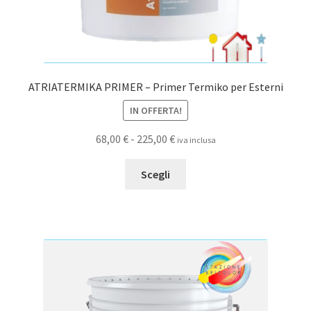
ATRIATERMIKA PRIMER – Primer Termiko per Esterni
IN OFFERTA!
Fascia
68,00
€
-
225,00
€
iva inclusa
di
Questo
prezzo:
Scegli
prodotto
da
ha
68,00 €
più
a
varianti.
225,00 €
Le
opzioni
possono
essere