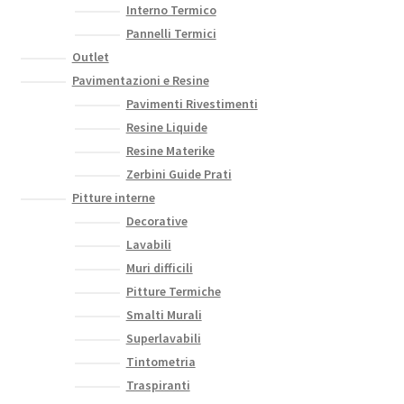
Interno Termico
Pannelli Termici
Outlet
Pavimentazioni e Resine
Pavimenti Rivestimenti
Resine Liquide
Resine Materike
Zerbini Guide Prati
Pitture interne
Decorative
Lavabili
Muri difficili
Pitture Termiche
Smalti Murali
Superlavabili
Tintometria
Traspiranti