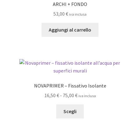
ARCHI + FONDO
possono
53,00
€
iva inclusa
essere
scelte
Aggiungi al carrello
nella
pagina
del
prodotto
NOVAPRIMER – Fissativo Isolante
Fascia
16,50
€
-
75,00
€
iva inclusa
di
Questo
prezzo:
Scegli
prodotto
da
ha
16,50 €
più
a
varianti.