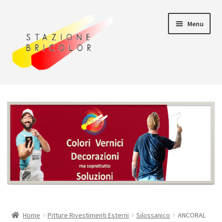
Vai
Vai
Menu
alla
al
navigazione
contenuto
Home
Carrello
Chi siamo
Consegna
Il mio account
Home
Pitture Rivestimenti Esterni
Silossanico
ANCORAL
Pagamento