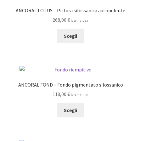
ANCORAL LOTUS – Pittura silossanica autopulente
268,00
€
iva inclusa
Questo
Scegli
prodotto
ha
più
varianti.
Le
opzioni
ANCORAL FOND – Fondo pigmentato silossanico
possono
118,00
€
iva inclusa
essere
scelte
Questo
Scegli
nella
prodotto
pagina
ha
del
più
prodotto
varianti.