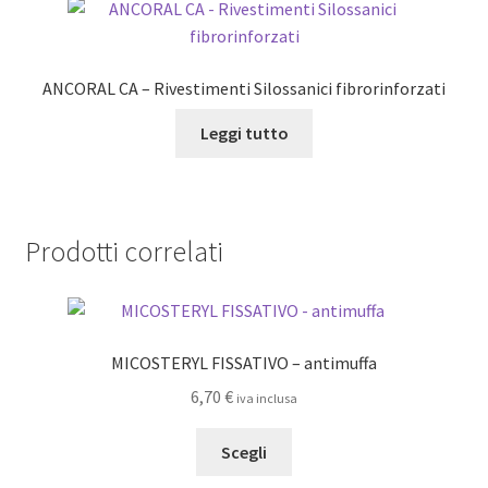
Le
opzioni
possono
ANCORAL CA – Rivestimenti Silossanici fibrorinforzati
essere
scelte
Leggi tutto
nella
pagina
del
prodotto
Prodotti correlati
MICOSTERYL FISSATIVO – antimuffa
6,70
€
iva inclusa
Questo
Scegli
prodotto