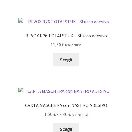
ha
più
varianti.
Le
opzioni
REVOX R26 TOTALSTUK – Stucco adesivo
possono
11,30
€
iva inclusa
essere
scelte
Questo
Scegli
nella
prodotto
pagina
ha
del
più
prodotto
varianti.
Le
opzioni
CARTA MASCHERA con NASTRO ADESIVO
possono
Fascia
1,50
€
-
2,40
€
iva inclusa
essere
di
scelte
Questo
prezzo:
Scegli
nella