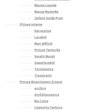
Resine Liquide
Resine Materike
Zerbini Guide Prati
Pitture interne
Decorative
Lavabili
Muri difficili
Pitture Termiche
Smalti Murali
Superlavabili
Tintometria
Traspiranti
Pitture Rivestimenti Esterni
acrilico
AcrilSilossanico
Bio Calce
Cappotto Termico