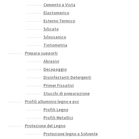
Cemento a Vista
Elastomerico
Esterno Termico
Silicato
Silossanico
Tintometria
Prepara supporti
Abrasivi
Decapaggio
Disinfestanti Detergenti
Primer Fissativi
Stucchi di preparazione
Profili alluminio legno e pvc
Profili Legno
Profili Metallici
Protezione del Legno
Protezione legno a Solvente