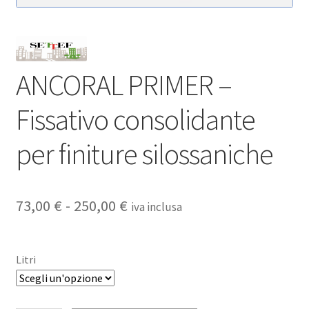
ANCORAL PRIMER –
Fissativo consolidante
per finiture silossaniche
Fascia
73,00
€
-
250,00
€
iva inclusa
di
prezzo:
Litri
da
73,00 €