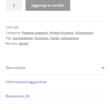
ANCORAL
Aggiungi al carrello
a
PRIMER
-
250,00 €
Fissativo
consolidante
COD:
N/A
Categorie:
Prepara supporti
,
Primer Fissativi
,
Silossanico
per
Tag:
consolidante
,
fissativo
,
fondo
,
silossanico
finiture
Marchio:
Settef
silossaniche
quantità
Descrizione
Informazioni aggiuntive
Recensioni (0)