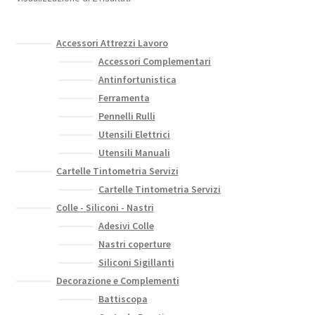
possono
essere
scelte
Accessori Attrezzi Lavoro
nella
Accessori Complementari
pagina
Antinfortunistica
del
Ferramenta
prodotto
Pennelli Rulli
Utensili Elettrici
Utensili Manuali
Cartelle Tintometria Servizi
Cartelle Tintometria Servizi
Colle - Siliconi - Nastri
Adesivi Colle
Nastri coperture
Siliconi Sigillanti
Decorazione e Complementi
Battiscopa