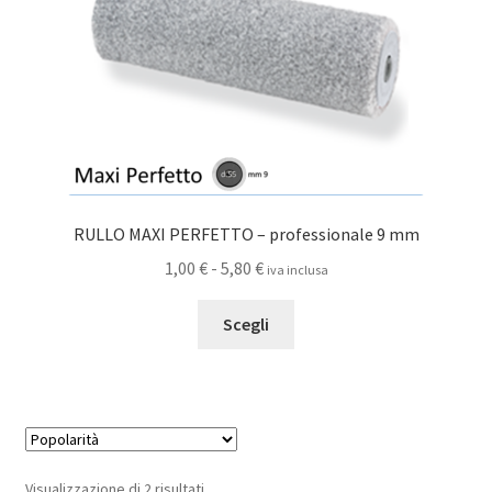
pagina
del
prodotto
RULLO MAXI PERFETTO – professionale 9 mm
Fascia
1,00
€
-
5,80
€
iva inclusa
di
Questo
prezzo:
Scegli
prodotto
da
ha
1,00 €
più
a
varianti.
5,80 €
Le
opzioni
Popolarità
Visualizzazione di 2 risultati