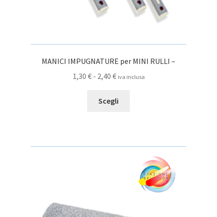
MANICI IMPUGNATURE per MINI RULLI –
Fascia
1,30
€
-
2,40
€
iva inclusa
di
Questo
prezzo:
Scegli
prodotto
da
ha
1,30 €
più
a
varianti.
2,40 €
Le
opzioni
possono
essere
scelte
nella