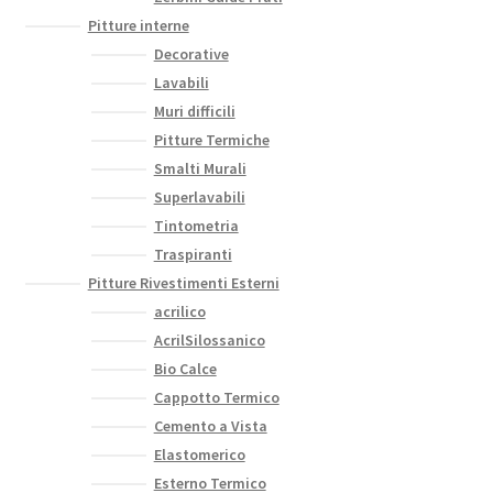
Pitture interne
Decorative
Lavabili
Muri difficili
Pitture Termiche
Smalti Murali
Superlavabili
Tintometria
Traspiranti
Pitture Rivestimenti Esterni
acrilico
AcrilSilossanico
Bio Calce
Cappotto Termico
Cemento a Vista
Elastomerico
Esterno Termico