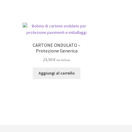
CARTONE ONDULATO –
Protezione Generica
23,50
€
iva inclusa
Aggiungi al carrello
to
o