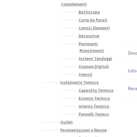
Complementi
Battiscopa
Carte da Parati
Cornici Elementi
Decorative
Pavimenti
Rivestimenti
Desc
Sistemi Tendaggi
Stampe Digitali
Info
Stencil
Isolamento Termico
Rece
Cappotto Termico
Esterno Termico
Interno Termico
Pannelli Termici
Outlet
Pavimentazioni e Resine