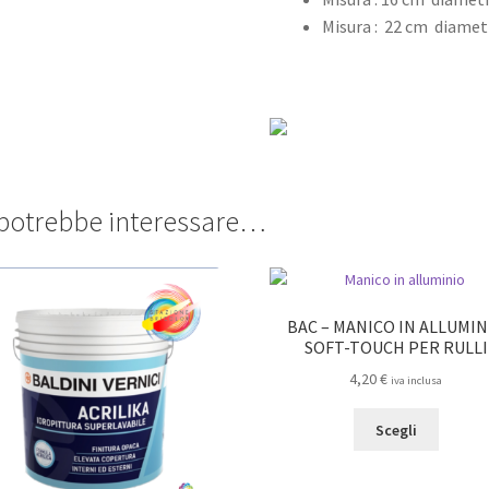
Misura : 22 cm diametr
 potrebbe interessare…
BAC – MANICO IN ALLUMIN
SOFT-TOUCH PER RULLI
4,20
€
iva inclusa
Questo
Scegli
prodot
ha