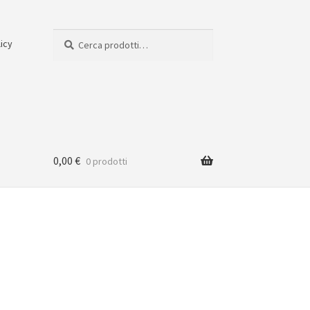
Cerca:
Cerca
licy
0,00
€
0 prodotti