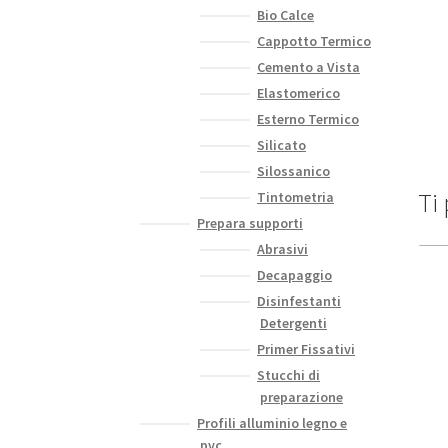
Bio Calce
Cappotto Termico
Cemento a Vista
Elastomerico
Esterno Termico
Silicato
Silossanico
Ti
Tintometria
Prepara supporti
Abrasivi
Decapaggio
Disinfestanti
Detergenti
Primer Fissativi
Stucchi di
preparazione
Profili alluminio legno e
pvc