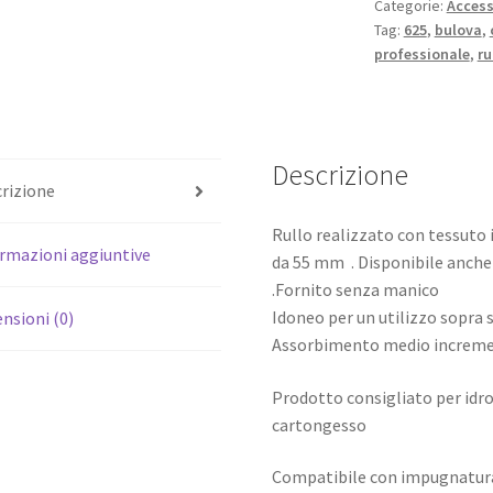
Categorie:
Access
9
Tag:
625
,
bulova
,
mm
professionale
,
ru
quantità
Descrizione
rizione
Rullo realizzato con tessuto 
rmazioni aggiuntive
da 55 mm . Disponibile anche n
.Fornito senza manico
Idoneo per un utilizzo sopra s
nsioni (0)
Assorbimento medio incremen
Prodotto consigliato per idro
cartongesso
Compatibile con impugnatura 