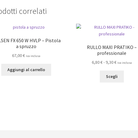
a
varianti.
113,00 €
dotti correlati
Le
opzioni
possono
essere
scelte
SEN FX 650 W HVLP – Pistola
nella
a spruzzo
RULLO MAXI PRATIKO –
pagina
professionale
67,00
€
iva inclusa
del
Fascia
6,80
€
-
9,30
€
iva inclusa
prodotto
di
Aggiungi al carrello
Questo
prezzo:
Scegli
prodot
da
ha
6,80 €
più
a
varianti.
9,30 €
Le
opzioni
posson
essere
scelte