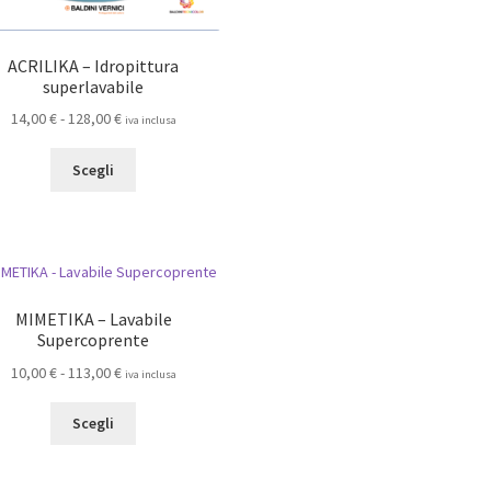
più
varianti.
Le
ACRILIKA – Idropittura
opzioni
superlavabile
posson
Fascia
14,00
€
-
128,00
€
essere
iva inclusa
di
scelte
Questo
prezzo:
Scegli
nella
prodotto
da
pagina
ha
14,00 €
del
più
a
prodot
varianti.
128,00 €
Le
opzioni
MIMETIKA – Lavabile
possono
Supercoprente
essere
Fascia
10,00
€
-
113,00
€
scelte
iva inclusa
di
nella
Questo
prezzo:
Scegli
pagina
prodotto
da
del
ha
10,00 €
prodotto
più