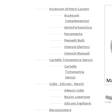
Accessori Attrezzi Lavoro
Accessori
Complementari
Antinfortunistica
Ferramenta
Pennelli Rulli
Utensili Elettrici
Utensili Manuali
Cartelle Tintometria Servizi
Cartelle
Tintometria
Servizi
Colle - Siliconi - Nastri
Adesivi Colle
Nastri coperture
Siliconi Sigillanti
Decorazione e