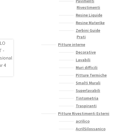
Pavimenti
Rivestimenti
Resine Liquide
Resine Materike
Zerbini Guide
Prati
Pitture interne
Decorative
Lavabili
Muri difficili
Pitture Termiche
Smalti Murali
Superlavabili
Tintometria
Traspiranti
Pitture Rivestimenti Esterni
acrilico
AcrilSilossanico