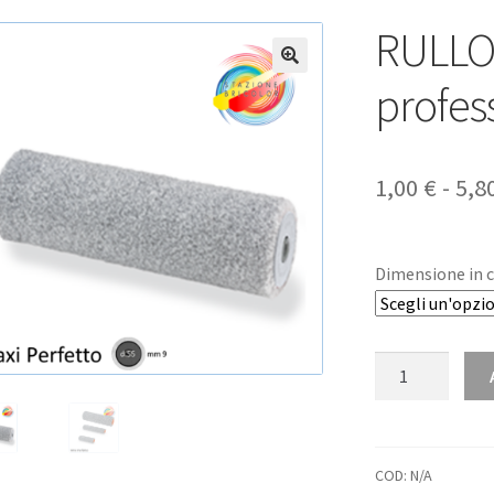
RULLO
🔍
profes
1,00
€
-
5,8
Dimensione in 
RULLO
MAXI
PERFETTO
-
professionale
COD:
N/A