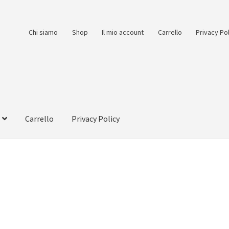
Chi siamo
Shop
Il mio account
Carrello
Privacy Po
Carrello
Privacy Policy
count
Pagamento
Pagamento sicuro
Privacy Policy