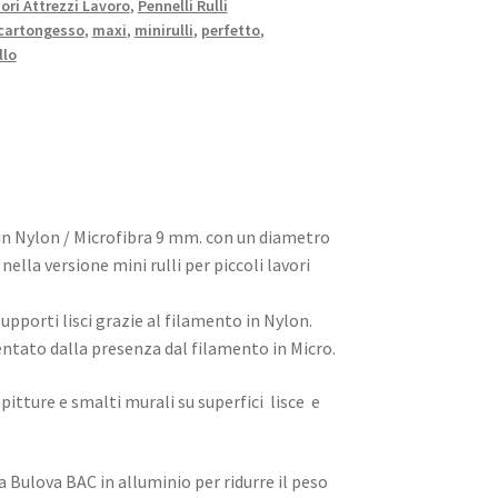
ori Attrezzi Lavoro
,
Pennelli Rulli
cartongesso
,
maxi
,
minirulli
,
perfetto
,
llo
in Nylon / Microfibra 9 mm. con un diametro
ella versione mini rulli per piccoli lavori
upporti lisci grazie al filamento in Nylon.
tato dalla presenza dal filamento in Micro.
pitture e smalti murali su superfici lisce e
Bulova BAC in alluminio per ridurre il peso