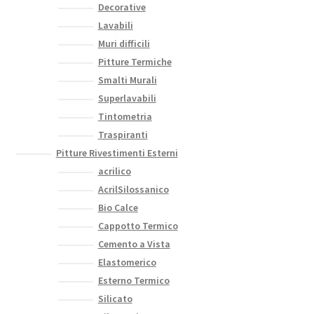
Decorative
Lavabili
Muri difficili
Pitture Termiche
Smalti Murali
Superlavabili
Tintometria
Traspiranti
Pitture Rivestimenti Esterni
acrilico
AcrilSilossanico
Bio Calce
Cappotto Termico
Cemento a Vista
Elastomerico
Esterno Termico
Silicato