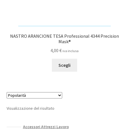
NASTRO ARANCIONE TESA Professional 4344 Precision
Mask®
4,00
€
iva inclusa
Questo
Scegli
prodotto
ha
più
varianti.
Le
opzioni
Visualizzazione del risultato
possono
essere
scelte
Accessori Attrezzi Lavoro