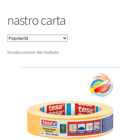
Pagamento sicuro
nastro carta
Privacy Policy
Termini e condizioni d’uso
Visualizzazione del risultato