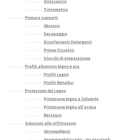
Silossanico
Tintometria
Prepara supporti
Abrasivi
Decapaggio
Disinfestanti Detergenti
Primer Fissativi
Stucchi di preparazione
Profili alluminio legno e pvc
Profili Legno
Profili Metallici
Protezione del Legno
Protezione legno a Solvente
Protezione legno all'acqua
Restauro
Soluzioni alle infiltrazioni
Idrorepellenti
Impermeabilizzanti - Incapsulanti