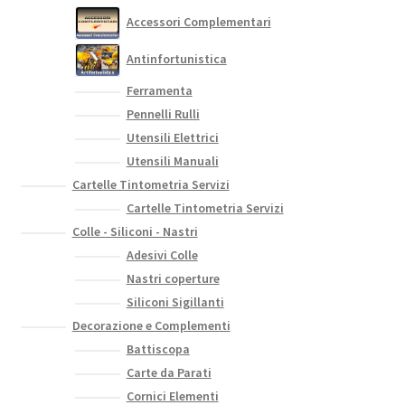
nella
Accessori Complementari
pagina
Antinfortunistica
del
prodotto
Ferramenta
Pennelli Rulli
Utensili Elettrici
Utensili Manuali
Cartelle Tintometria Servizi
Cartelle Tintometria Servizi
Colle - Siliconi - Nastri
Adesivi Colle
Nastri coperture
Siliconi Sigillanti
Decorazione e Complementi
Battiscopa
Carte da Parati
Cornici Elementi