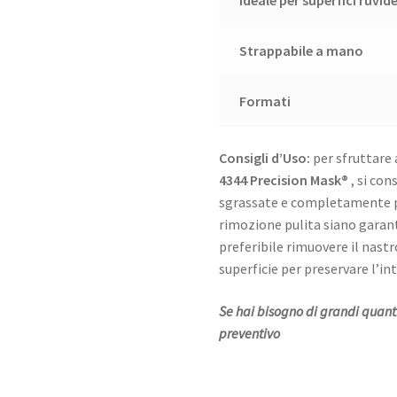
Ideale per superfici ruvid
Strappabile a mano
Formati
Consigli d’Uso:
p
er sfruttare
4344 Precision Mask®
, si con
sgrassate e completamente pr
rimozione pulita siano garant
preferibile rimuovere il nast
superficie per preservare l’int
Se hai bisogno di grandi quant
preventivo