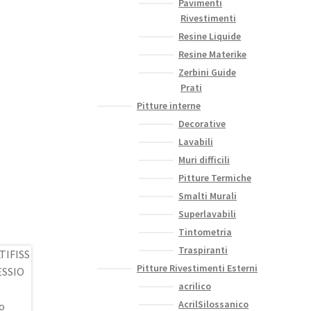
Pavimenti
Rivestimenti
Resine Liquide
Resine Materike
Zerbini Guide
Prati
Pitture interne
Decorative
Lavabili
Muri difficili
Pitture Termiche
Smalti Murali
Superlavabili
Tintometria
Traspiranti
Pitture Rivestimenti Esterni
acrilico
AcrilSilossanico