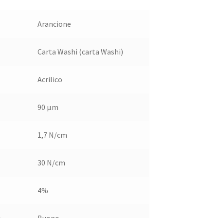
Arancione
Carta Washi (carta Washi)
Acrilico
90 µm
1,7 N/cm
30 N/cm
4%