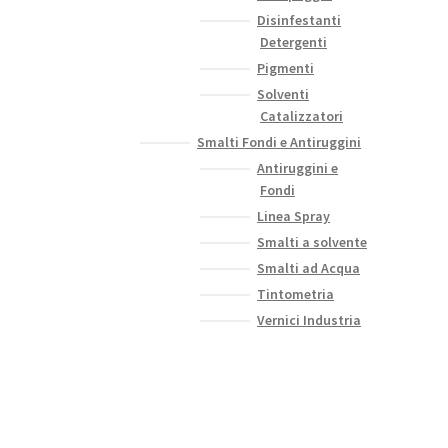
Disinfestanti
Detergenti
Pigmenti
Solventi
Catalizzatori
Smalti Fondi e Antiruggini
Antiruggini e
Fondi
Linea Spray
Smalti a solvente
Smalti ad Acqua
Tintometria
Vernici Industria