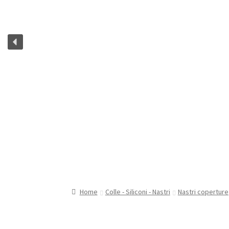
Home
Colle - Siliconi - Nastri
Nastri coperture