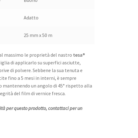
e
Buono
Adatto
25 mm x 50 m
 al massimo le proprietà del nastro
tesa®
siglia di applicarlo su superfici asciutte,
ive di polvere. Sebbene la sua tenuta e
ite fino a 5 mesi in interni, è sempre
ro mantenendo un angolo di 45° rispetto alla
egrità del film di vernice fresca.
ità per questo prodotto, contattaci per un