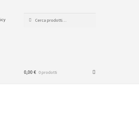
Cerca:
Cerca
licy
0,00
€
0 prodotti