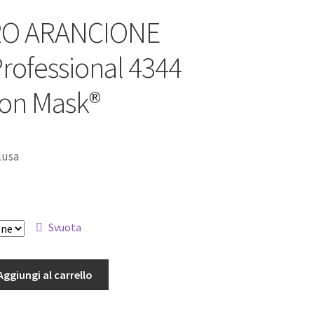
O ARANCIONE
rofessional 4344
ion Mask®
lusa
Svuota
Aggiungi al carrello