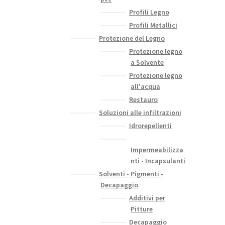
Profili Legno
Profili Metallici
Protezione del Legno
Protezione legno
a Solvente
Protezione legno
all'acqua
Restauro
Soluzioni alle infiltrazioni
Idrorepellenti
Impermeabilizza
nti - Incapsulanti
Solventi - Pigmenti -
Decapaggio
Additivi per
Pitture
Decapaggio