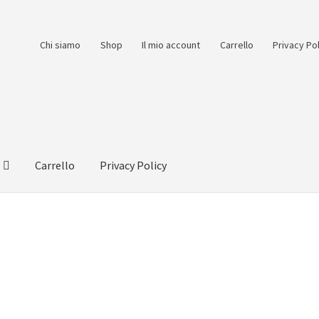
Chi siamo
Shop
Il mio account
Carrello
Privacy Po
Carrello
Privacy Policy
count
Pagamento
Pagamento sicuro
Privacy Policy