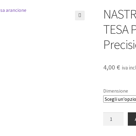
NASTR
🔍
TESA P
Precis
4,00
€
iva inc
Dimensione
NASTRO
ARANCIONE
TESA