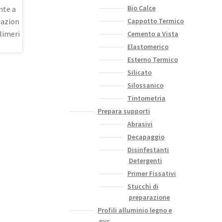
Bio Calce
Cappotto Termico
Cemento a Vista
Elastomerico
Esterno Termico
Silicato
Silossanico
Tintometria
Prepara supporti
Abrasivi
Decapaggio
Disinfestanti
Detergenti
Primer Fissativi
Stucchi di
preparazione
Profili alluminio legno e
pvc