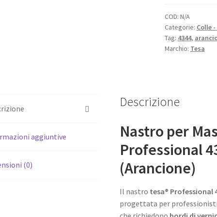
Professional
4344
COD:
N/A
Categorie:
Colle -
Precision
Tag:
4344
,
aranci
Mask®
Marchio:
Tesa
quantità
Descrizione
rizione
Nastro per Mas
rmazioni aggiuntive
Professional 4
(Arancione)
nsioni (0)
Il nastro
tesa® Professional 
progettata per professionisti
che richiedono
bordi di verni