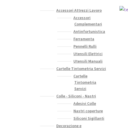
Accessori Attrezzi Lavoro
Accessori
Complementari
Antinfortunistica
Ferramenta
Pennelli Rulli
Utensili Elettrici
Utensili Manuali
Cartelle Tintometria Servizi
Cartelle
Tintometria
Servizi
Colle - Siliconi - Nastri
Adesivi Colle
Nastri coperture
Siliconi Sigillanti
Decorazione e