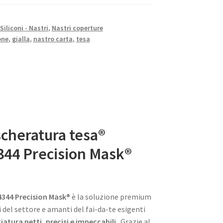
 Siliconi - Nastri
,
Nastri coperture
one
,
gialla
,
nastro carta
,
tesa
cheratura tesa®
344 Precision Mask®
4344 Precision Mask®
è la soluzione premium
 del settore e amanti del fai-da-te esigenti
ciatura netti, precisi e impeccabili
. Grazie al