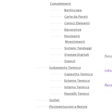
Complementi
Battiscopa
Carte da Parati
Cornici Elementi
Decorative
Pavimenti
Rivestimenti
Sistemi Tendaggi
Stampe Digitali
Desc
Stencil
Isolamento Termico
Info
Cappotto Termico
Esterno Termico
Rece
Interno Termico
Pannelli Termici
Outlet
Pavimentazioni e Resine