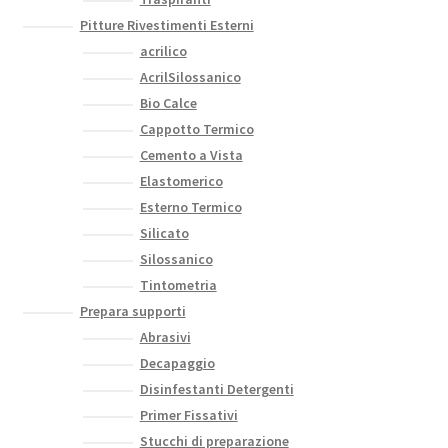
Pitture Rivestimenti Esterni
acrilico
AcrilSilossanico
Bio Calce
Cappotto Termico
Cemento a Vista
Elastomerico
Esterno Termico
Silicato
Silossanico
Tintometria
Prepara supporti
Abrasivi
Decapaggio
Disinfestanti Detergenti
Primer Fissativi
Stucchi di preparazione