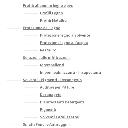
Profili alluminio legno e pvc
Profili Legno
Profili Metallici
Protezione del Legno
Protezione legno a Solvente
Protezione legno all'acqua
Restauro
Soluzioni alle infiltrazioni
Idrorepellenti
Impermeabilizzanti - Incapsulanti
Solventi - Pigmenti - Decapaggio
Additivi per Pitture
Decapaggio
Disinfestanti Detergenti
Pigmenti
Solventi Catalizzatori
Smalti Fondi e Antiruggini