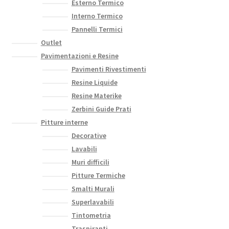
Esterno Termico
Interno Termico
Pannelli Termici
Outlet
Pavimentazioni e Resine
Pavimenti Rivestimenti
Resine Liquide
Resine Materike
Zerbini Guide Prati
Pitture interne
Decorative
Lavabili
Muri difficili
Pitture Termiche
Smalti Murali
Superlavabili
Tintometria
Traspiranti