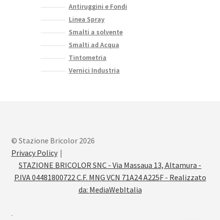
Antiruggini e Fondi
Linea Spray
Smalti a solvente
Smalti ad Acqua
Tintometria
Vernici Industria
© Stazione Bricolor 2026
Privacy Policy
STAZIONE BRICOLOR SNC - Via Massaua 13, Altamura -
P.IVA 04481800722 C.F. MNG VCN 71A24 A225F - Realizzato
da:
MediaWebItalia
.