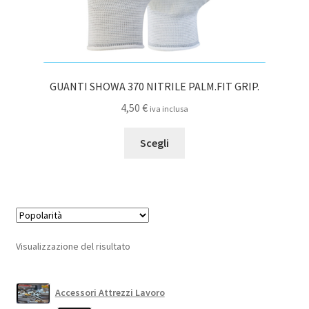
GUANTI SHOWA 370 NITRILE PALM.FIT GRIP.
4,50
€
iva inclusa
Questo
Scegli
prodotto
ha
più
varianti.
Le
opzioni
Visualizzazione del risultato
possono
essere
scelte
Accessori Attrezzi Lavoro
nella