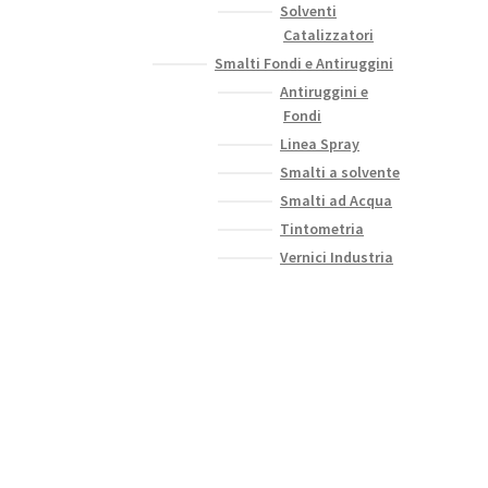
Solventi
Catalizzatori
Smalti Fondi e Antiruggini
Antiruggini e
Fondi
Linea Spray
Smalti a solvente
Smalti ad Acqua
Tintometria
Vernici Industria