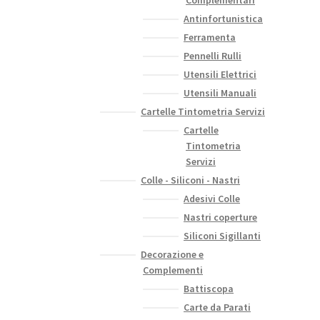
Antinfortunistica
Ferramenta
Pennelli Rulli
Utensili Elettrici
Utensili Manuali
Cartelle Tintometria Servizi
Cartelle
Tintometria
Servizi
Colle - Siliconi - Nastri
Adesivi Colle
Nastri coperture
Siliconi Sigillanti
Decorazione e
Complementi
Battiscopa
Carte da Parati