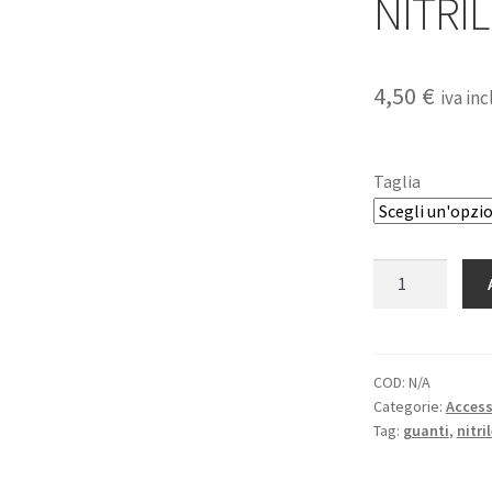
NITRIL
4,50
€
iva inc
Taglia
GUANTI
SHOWA
370
NITRILE
PALM.FIT
COD:
N/A
Categorie:
Access
GRIP.
Tag:
guanti
,
nitri
quantità