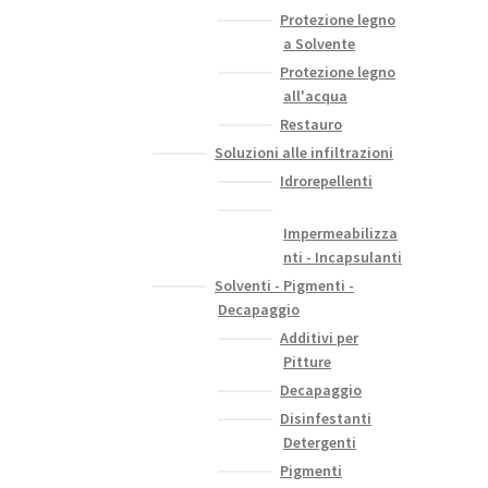
Protezione legno
a Solvente
Protezione legno
all'acqua
Restauro
Soluzioni alle infiltrazioni
Idrorepellenti
Impermeabilizza
nti - Incapsulanti
Solventi - Pigmenti -
Decapaggio
Additivi per
Pitture
Decapaggio
Disinfestanti
Detergenti
Pigmenti