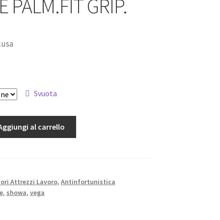
E PALM.FIT GRIP.
lusa
Svuota
Aggiungi al carrello
ori Attrezzi Lavoro
,
Antinfortunistica
le
,
showa
,
vega