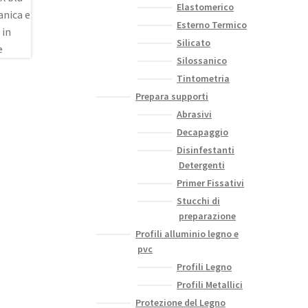
Elastomerico
Esterno Termico
Silicato
Silossanico
Tintometria
Prepara supporti
Abrasivi
Decapaggio
Disinfestanti
Detergenti
Primer Fissativi
Stucchi di
preparazione
Profili alluminio legno e
pvc
Profili Legno
Profili Metallici
Protezione del Legno