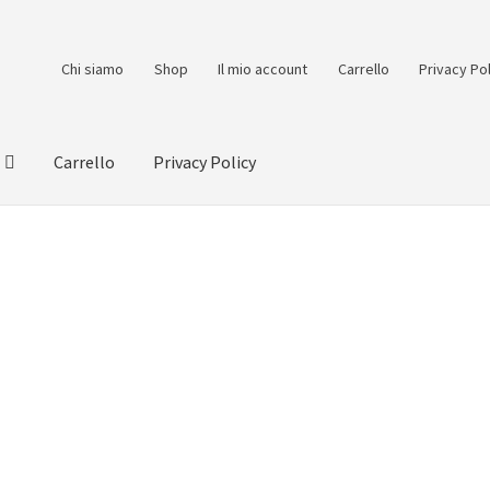
Chi siamo
Shop
Il mio account
Carrello
Privacy Po
Carrello
Privacy Policy
count
Pagamento
Pagamento sicuro
Privacy Policy