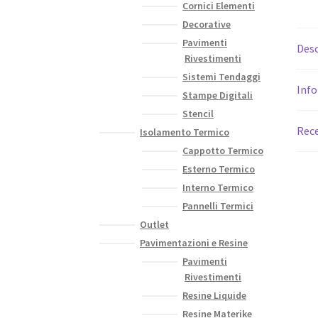
Cornici Elementi
Decorative
Pavimenti
Desc
Rivestimenti
Sistemi Tendaggi
Info
Stampe Digitali
Stencil
Rece
Isolamento Termico
Cappotto Termico
Esterno Termico
Interno Termico
Pannelli Termici
Outlet
Pavimentazioni e Resine
Pavimenti
Rivestimenti
Resine Liquide
Resine Materike