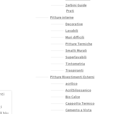
Zerbini Guide
Prati
Pitture interne
Decorative
Lavabili
Muri difficili
Pitture Termiche
Smalti Murali
Superlavabili
Tintometria
Traspiranti
Pitture Rivestimenti Esterni
acrilico
AcrilSilossanico
Bio Calce
Cappotto Termico
Cemento a Vista