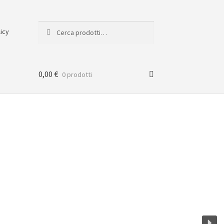
Cerca:
Cerca
licy
0,00
€
0 prodotti