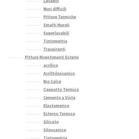
Lavabili
Muri difficili
Pitture Termiche
Smalti Murali
Superlavabili
Tintometria
Traspiranti
Pitture Rivestimenti Esterni
acrilico
AcrilSilossanico
Bio Calce
Cappotto Termico
Cemento a Vista
Elastomerico
Esterno Termico
Silicato
Silossanico
Tintometria