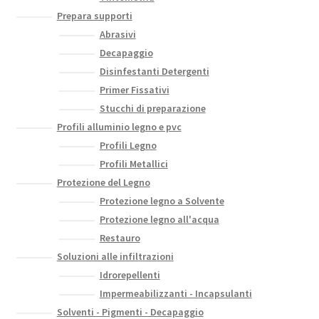
Prepara supporti
Abrasivi
Decapaggio
Disinfestanti Detergenti
Primer Fissativi
Stucchi di preparazione
Profili alluminio legno e pvc
Profili Legno
Profili Metallici
Protezione del Legno
Protezione legno a Solvente
Protezione legno all'acqua
Restauro
Soluzioni alle infiltrazioni
Idrorepellenti
Impermeabilizzanti - Incapsulanti
Solventi - Pigmenti - Decapaggio