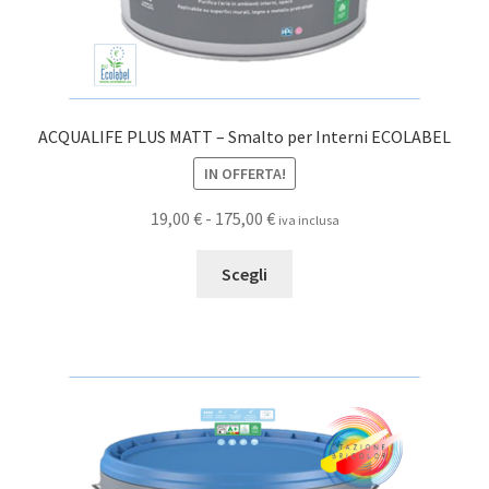
ACQUALIFE PLUS MATT – Smalto per Interni ECOLABEL
IN OFFERTA!
Fascia
19,00
€
-
175,00
€
iva inclusa
di
Questo
prezzo:
Scegli
prodotto
da
ha
19,00 €
più
a
varianti.
175,00 €
Le
opzioni
possono
essere