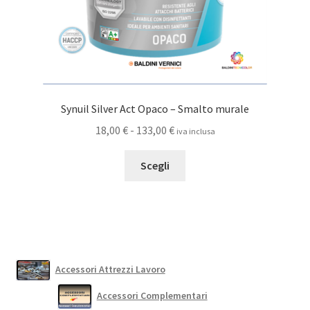
prodotto
Synuil Silver Act Opaco – Smalto murale
Fascia
18,00
€
-
133,00
€
iva inclusa
di
Questo
prezzo:
Scegli
prodotto
da
ha
18,00 €
più
a
varianti.
133,00 €
Le
opzioni
Accessori Attrezzi Lavoro
possono
Accessori Complementari
essere