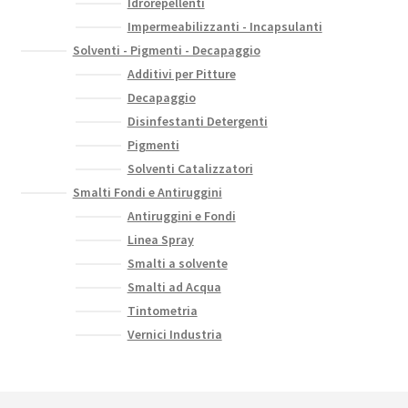
Idrorepellenti
Impermeabilizzanti - Incapsulanti
Solventi - Pigmenti - Decapaggio
Additivi per Pitture
Decapaggio
Disinfestanti Detergenti
Pigmenti
Solventi Catalizzatori
Smalti Fondi e Antiruggini
Antiruggini e Fondi
Linea Spray
Smalti a solvente
Smalti ad Acqua
Tintometria
Vernici Industria