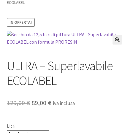
ECOLABEL
Pagamento sicuro
IN OFFERTA!
Privacy Policy
Termini e condizioni d’uso
ULTRA – Superlavabile
ECOLABEL
Il
Il
129,00
€
89,00
€
iva inclusa
prezzo
prezzo
originale
attuale
Litri