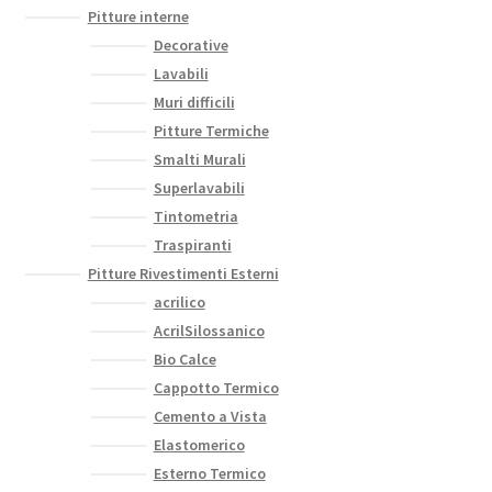
Pitture interne
Decorative
Lavabili
Muri difficili
Pitture Termiche
Smalti Murali
Superlavabili
Tintometria
Traspiranti
Pitture Rivestimenti Esterni
acrilico
AcrilSilossanico
Bio Calce
Cappotto Termico
Cemento a Vista
Elastomerico
Esterno Termico