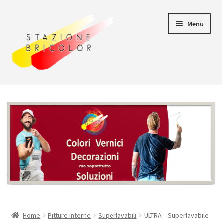
Vai
Vai
Menu
alla
al
navigazione
contenuto
Home
Carrello
Chi siamo
Consegna
Il mio account
Home
Pitture interne
Superlavabili
ULTRA – Superlavabile
Pagamento