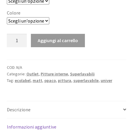
era:
è:
129,00 €.
89,00 €.
Colore
ULTRA
Aggiungi al carrello
-
Superlavabile
ECOLABEL
quantità
COD:
N/A
Categorie:
Outlet
,
Pitture interne
,
Superlavabili
Tag:
ecolabel
,
matt
,
opaco
,
pittura
,
superlavabile
,
univer
Descrizione
Informazioni aggiuntive