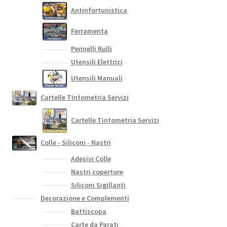
scelte
Antinfortunistica
nella
pagina
Ferramenta
del
Pennelli Rulli
prodotto
Utensili Elettrici
Utensili Manuali
Cartelle Tintometria Servizi
Cartelle Tintometria Servizi
Colle - Siliconi - Nastri
Adesivi Colle
Nastri coperture
Siliconi Sigillanti
Decorazione e Complementi
Battiscopa
Carte da Parati