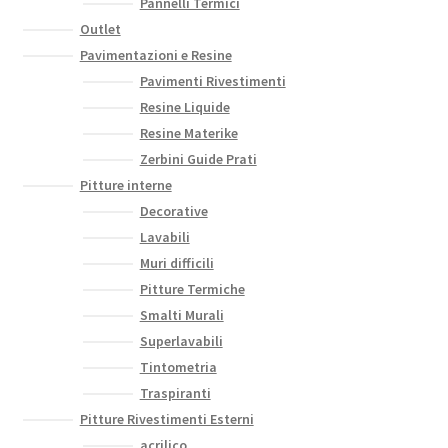
Pannelli Termici
Outlet
Pavimentazioni e Resine
Pavimenti Rivestimenti
Resine Liquide
Resine Materike
Zerbini Guide Prati
Pitture interne
Decorative
Lavabili
Muri difficili
Pitture Termiche
Smalti Murali
Superlavabili
Tintometria
Traspiranti
Pitture Rivestimenti Esterni
acrilico