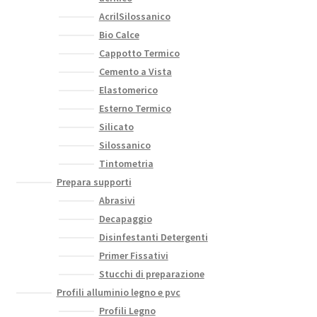
AcrilSilossanico
Bio Calce
Cappotto Termico
Cemento a Vista
Elastomerico
Esterno Termico
Silicato
Silossanico
Tintometria
Prepara supporti
Abrasivi
Decapaggio
Disinfestanti Detergenti
Primer Fissativi
Stucchi di preparazione
Profili alluminio legno e pvc
Profili Legno