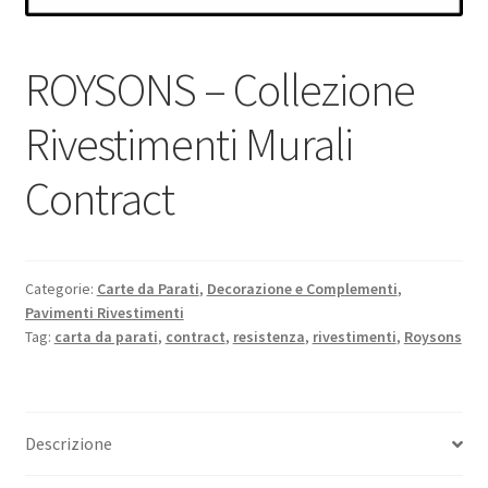
ROYSONS – Collezione
Rivestimenti Murali
Contract
Categorie:
Carte da Parati
,
Decorazione e Complementi
,
Pavimenti Rivestimenti
Tag:
carta da parati
,
contract
,
resistenza
,
rivestimenti
,
Roysons
Descrizione