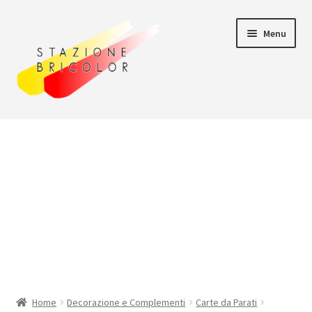
Vai
Vai
Menu
alla
al
navigazione
contenuto
Home
Carrello
Chi siamo
Consegna
Il mio account
Home
Decorazione e Complementi
Carte da Parati
Pagamento