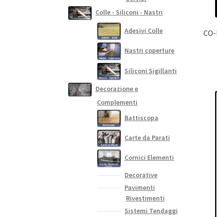
Colle - Siliconi - Nastri
Adesivi Colle
CO-D
Nastri coperture
Siliconi Sigillanti
Decorazione e
Complementi
Battiscopa
Carte da Parati
Cornici Elementi
Decorative
Pavimenti
Rivestimenti
Sistemi Tendaggi