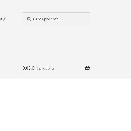
Cerca:
Cerca
licy
0,00
€
0 prodotti