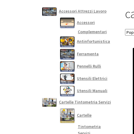
ca
Accessori Attrezzi Lavoro
Accessori
Complementari
Antinfortunistica
Ferramenta
Pennelli Rulli
Utensili Elettrici
Utensili Manuali
Cartelle Tintometria Servizi
Cartelle
Tintometria
Servizi