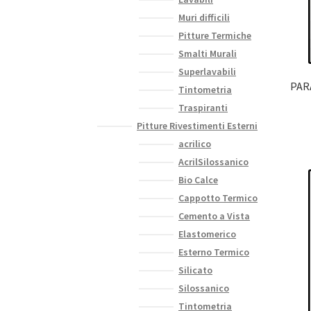
Muri difficili
Pitture Termiche
Smalti Murali
Superlavabili
PARA
Tintometria
Traspiranti
Pitture Rivestimenti Esterni
acrilico
AcrilSilossanico
Bio Calce
Cappotto Termico
Cemento a Vista
Elastomerico
Esterno Termico
Silicato
Silossanico
Tintometria