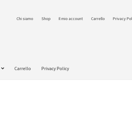
Chi siamo
Shop
Il mio account
Carrello
Privacy Po
Carrello
Privacy Policy
count
Pagamento
Pagamento sicuro
Privacy Policy