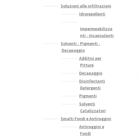
Soluzioni alle infiltrazioni
Idrorepellenti
Impermeabilizza
nti - Incapsulanti
Solventi - Pigmenti -
Decapaggio
Additivi per
Pitture
Decapaggio
Disinfestanti
Detergenti
Pigmenti
Solventi
Catalizzatori
Smalti Fondi e Antiruggini
Antiruggini e
Fondi