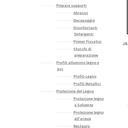
Prepara supporti
Abrasivi
Decapaggio
Disinfestanti
Detergenti
Primer Fissativi
JA
Stucchi di
preparazione
Profili alluminio legno e
pvc
Profili Legno
Profili Metallici
Protezione del Legno
Protezione legno
a Solvente
Protezione legno
all'acqua
Restauro