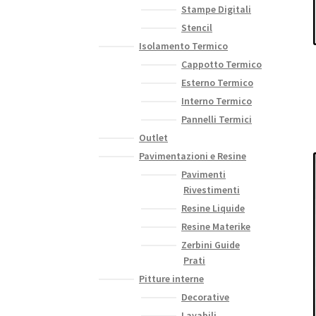
Stampe Digitali
Stencil
Isolamento Termico
Cappotto Termico
Esterno Termico
Interno Termico
Pannelli Termici
Outlet
Pavimentazioni e Resine
Pavimenti
Rivestimenti
Resine Liquide
Resine Materike
Zerbini Guide
Prati
Pitture interne
Decorative
Lavabili