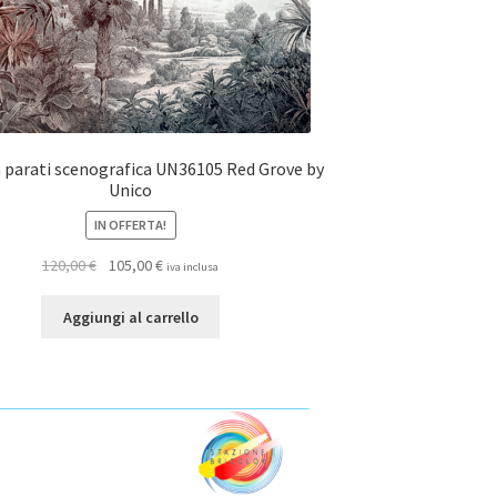
a parati scenografica UN36105 Red Grove by
Unico
IN OFFERTA!
Il
Il
120,00
€
105,00
€
iva inclusa
prezzo
prezzo
originale
attuale
Aggiungi al carrello
era:
è:
120,00 €.
105,00 €.