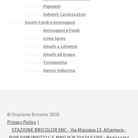
Pigmenti
Solventi Catalizzatori
Smalti Fondi e Antiruggini
Antiruggini e Fondi
Linea Spray
Smalti a solvente
Smalti ad Acqua
Tintometria
Vernici Industria
© Stazione Bricolor 2026
Privacy Policy
STAZIONE BRICOLOR SNC - Via Massaua 13, Altamura -
P.IVA 04481800722 C.F. MNG VCN 71A24 A225F - Realizzato