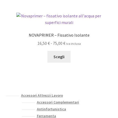
NOVAPRIMER – Fissativo Isolante
Fascia
16,50
€
-
75,00
€
iva inclusa
di
Questo
prezzo:
Scegli
prodotto
da
ha
16,50 €
più
a
varianti.
75,00 €
Le
opzioni
Accessori Attrezzi Lavoro
possono
Accessori Complementari
essere
Antinfortunistica
scelte
Ferramenta