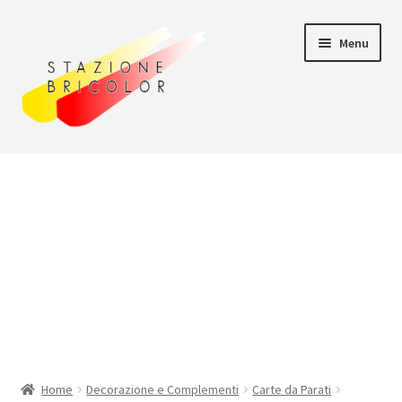
Vai
Vai
Menu
alla
al
navigazione
contenuto
Home
Carrello
Chi siamo
Consegna
Il mio account
Home
Decorazione e Complementi
Carte da Parati
Pagamento