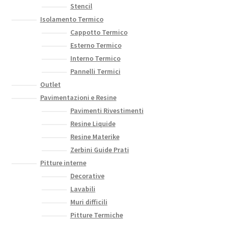
Stencil
Isolamento Termico
Cappotto Termico
Esterno Termico
Interno Termico
Pannelli Termici
Outlet
Pavimentazioni e Resine
Pavimenti Rivestimenti
Resine Liquide
Resine Materike
Zerbini Guide Prati
Pitture interne
Decorative
Lavabili
Muri difficili
Pitture Termiche