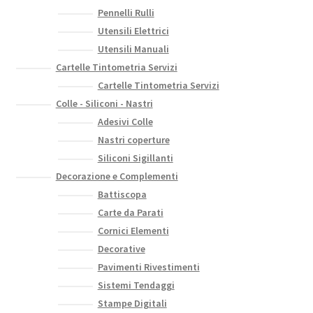
nella
Pennelli Rulli
pagina
Utensili Elettrici
del
Utensili Manuali
prodotto
Cartelle Tintometria Servizi
Cartelle Tintometria Servizi
Colle - Siliconi - Nastri
Adesivi Colle
Nastri coperture
Siliconi Sigillanti
Decorazione e Complementi
Battiscopa
Carte da Parati
Cornici Elementi
Decorative
Pavimenti Rivestimenti
Sistemi Tendaggi
Stampe Digitali