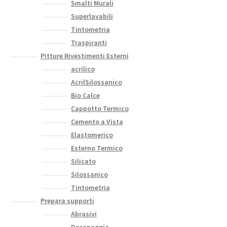
Smalti Murali
Superlavabili
Tintometria
Traspiranti
Pitture Rivestimenti Esterni
acrilico
AcrilSilossanico
Bio Calce
Cappotto Termico
Cemento a Vista
Elastomerico
Esterno Termico
Silicato
Silossanico
Tintometria
Prepara supporti
Abrasivi