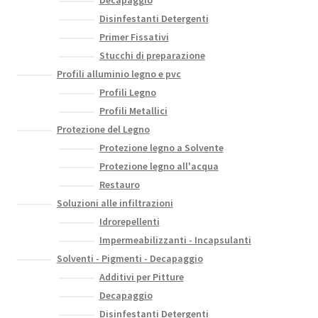
Decapaggio
Disinfestanti Detergenti
Primer Fissativi
Stucchi di preparazione
Profili alluminio legno e pvc
Profili Legno
Profili Metallici
Protezione del Legno
Protezione legno a Solvente
Protezione legno all'acqua
Restauro
Soluzioni alle infiltrazioni
Idrorepellenti
Impermeabilizzanti - Incapsulanti
Solventi - Pigmenti - Decapaggio
Additivi per Pitture
Decapaggio
Disinfestanti Detergenti