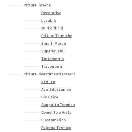
Pitture interne
Decorative
Lavabili
Muri difficili
Pitture Termiche
Smalti Murali
Superlavabili
Tintometria
Traspiranti
Pitture Rivestimenti Esterni
acrilico
AcrilSilossanico
Bio Calce
Cappotto Termico
Cemento a Vista
Elastomerico
Esterno Termico