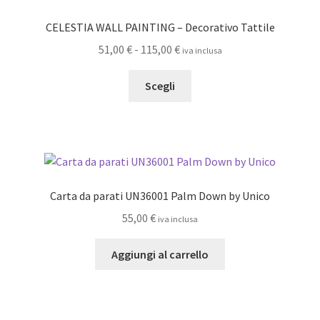
possono
CELESTIA WALL PAINTING – Decorativo Tattile
essere
Fascia
51,00
€
-
115,00
€
iva inclusa
scelte
di
nella
Questo
prezzo:
Scegli
pagina
prodotto
da
del
ha
51,00 €
prodotto
più
a
varianti.
115,00 €
Le
opzioni
Carta da parati UN36001 Palm Down by Unico
possono
55,00
€
iva inclusa
essere
scelte
Aggiungi al carrello
nella
pagina
del
prodotto