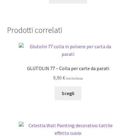
Prodotti correlati
GLUTOLIN 77 – Colla per carte da parati
9,90
€
iva inclusa
Questo
Scegli
prodotto
ha
più
varianti.
Le
opzioni