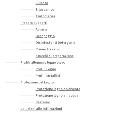
Silicato
Silossanico
Tintometria
Prepara supporti
Abrasivi
Decapaggio
Disinfestanti Detergenti
Primer Fissativi
Stucchi di preparazione
Profili alluminio legno e pvc
Profili Legno
Profili Metallici
Protezione del Legno
Protezione legno a Solvente
Protezione legno all'acqua
Restauro
Soluzioni alle infiltrazioni