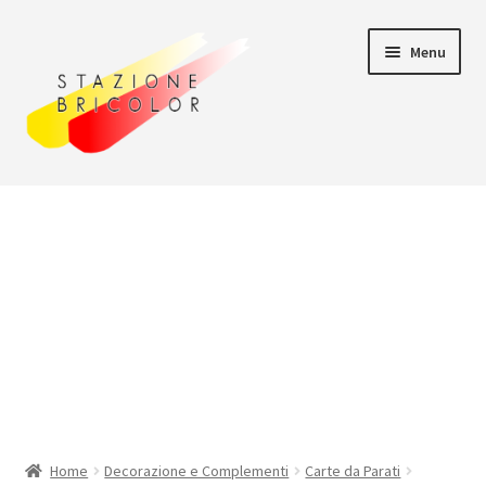
Vai
Vai
Menu
alla
al
navigazione
contenuto
Home
Carrello
Chi siamo
Consegna
Il mio account
Home
Decorazione e Complementi
Carte da Parati
Pagamento