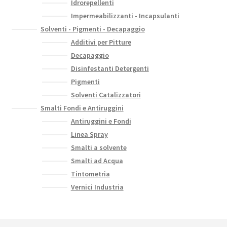
Idrorepellenti
Impermeabilizzanti - Incapsulanti
Solventi - Pigmenti - Decapaggio
Additivi per Pitture
Decapaggio
Disinfestanti Detergenti
Pigmenti
Solventi Catalizzatori
Smalti Fondi e Antiruggini
Antiruggini e Fondi
Linea Spray
Smalti a solvente
Smalti ad Acqua
Tintometria
Vernici Industria