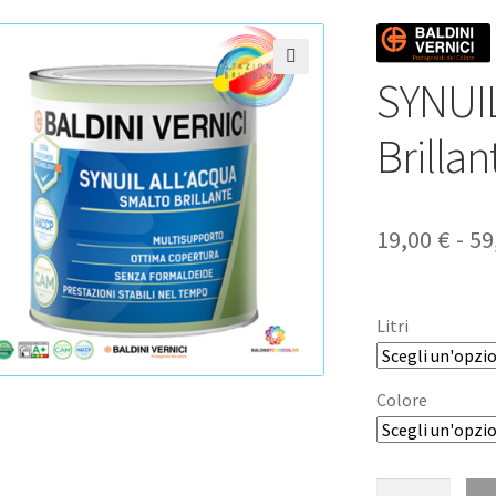
SYNUIL
🔍
Brilla
19,00
€
-
59
Litri
Colore
SYNUIL