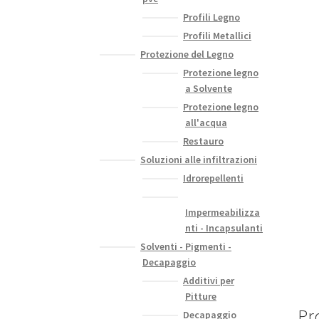
Profili Legno
Profili Metallici
Protezione del Legno
Protezione legno
a Solvente
Protezione legno
all'acqua
Restauro
Soluzioni alle infiltrazioni
Idrorepellenti
Impermeabilizza
nti - Incapsulanti
Solventi - Pigmenti -
Decapaggio
Additivi per
Pitture
Pro
Decapaggio