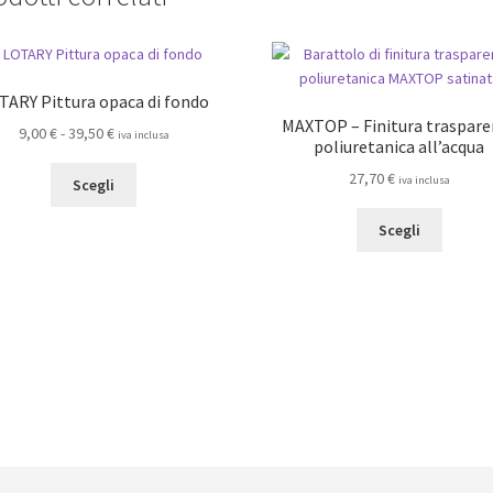
TARY Pittura opaca di fondo
MAXTOP – Finitura traspare
Fascia
9,00
€
-
39,50
€
iva inclusa
poliuretanica all’acqua
di
Questo
27,70
€
prezzo:
iva inclusa
Scegli
prodotto
da
Questo
ha
9,00 €
Scegli
prodot
più
a
ha
varianti.
39,50 €
più
Le
varianti.
opzioni
Le
possono
opzioni
essere
posson
scelte
essere
nella
scelte
pagina
nella
del
pagina
prodotto