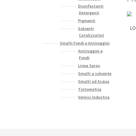
Disinfestanti
Detergenti
Pigmenti
LO
Solventi
Catalizzatori
Smalti Fondi e Antiruggini
Antiruggini e
Fondi
Linea Spray
Smalti a solvente
Smalti ad Acqua
Tintometria
Vernici Industria