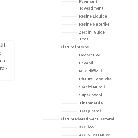
Pavimenti
Rivestimenti
Resine Liquide
Resine Materike
Zerbini Guide
Prati
Pitture interne
Decorative
Lavabili
Muri difficili
Pitture Termiche
Smalti Murali
Superlavabili
Tintometria
Traspiranti
Pitture Rivestimenti Esterni
acrilico
AcrilSilossanico