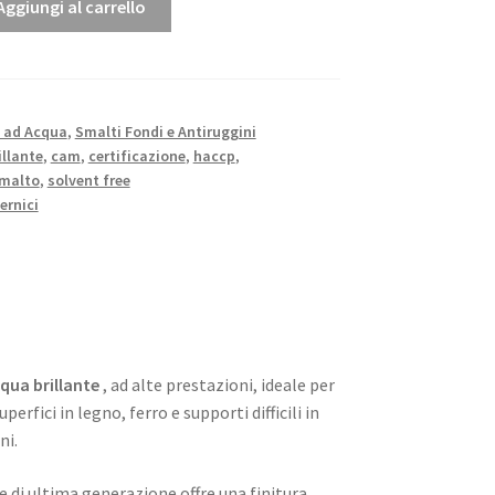
Aggiungi al carrello
 ad Acqua
,
Smalti Fondi e Antiruggini
illante
,
cam
,
certificazione
,
haccp
,
malto
,
solvent free
ernici
qua brillante
, ad alte prestazioni, ideale per
uperfici in legno, ferro e supporti difficili in
ni.
e di ultima generazione offre una finitura