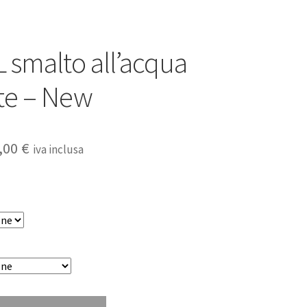
 smalto all’acqua
nte – New
Fascia
,00
€
iva inclusa
di
prezzo:
da
19,00 €
a
59,00 €