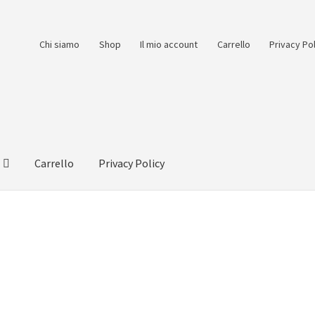
Chi siamo
Shop
Il mio account
Carrello
Privacy Po
Carrello
Privacy Policy
count
Pagamento
Pagamento sicuro
Privacy Policy