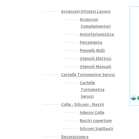
Accessori Attrezzi Lavoro
Accessori
Complementari
Antinfortunistica
Ferramenta
Pennelli Rulli
Utensili Elettrici
Utensili Manuali
Cartelle Tintometria Servizi
Cartelle
Tintometria
Servizi
Colle - Siliconi - Nastri
Adesivi Colle
Nastri coperture
Siliconi Sigillanti
Decorazione e