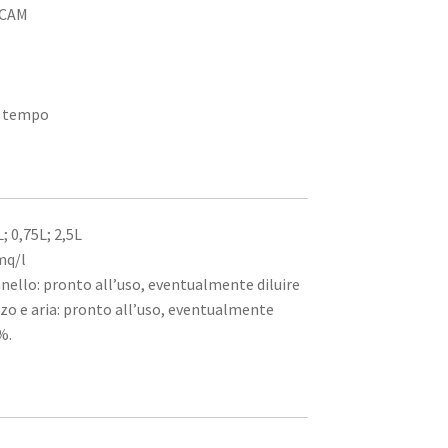
 CAM
el tempo
; 0,75L; 2,5L
mq/l
nnello: pronto all’uso, eventualmente diluire
zo e aria: pronto all’uso, eventualmente
%.