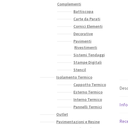
Complementi
Battiscopa
Carte da Parati
Cornici Elementi
Decorative
Pavimenti
Rivestimenti
Sistemi Tendaggi
Stampe Digitali
Stencil
Isolamento Termico
Cappotto Termico
Desc
Esterno Termico
Interno Termico
Info
Pannelli Termici
Outlet
Rece
Pavimentazioni e Resine