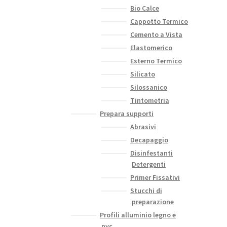
Bio Calce
Cappotto Termico
Cemento a Vista
Elastomerico
Esterno Termico
Silicato
Silossanico
Tintometria
Prepara supporti
Abrasivi
Decapaggio
Disinfestanti
Detergenti
Primer Fissativi
Stucchi di
preparazione
Profili alluminio legno e
pvc