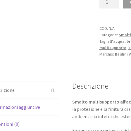
smalto
all'acqua
Brillante
-
COD:
N/A
Categorie:
Smalti
New
Tag:
all'acqua
,
br
quantità
multisupporto
,
s
Marchio:
Baldini V
Descrizione
rizione
Smalto multisupporto all’ac
rmazioni aggiuntive
la protezione e la finitura di s
ambienti sia interni che ester
nsioni (0)
Formulato con resine acrilich