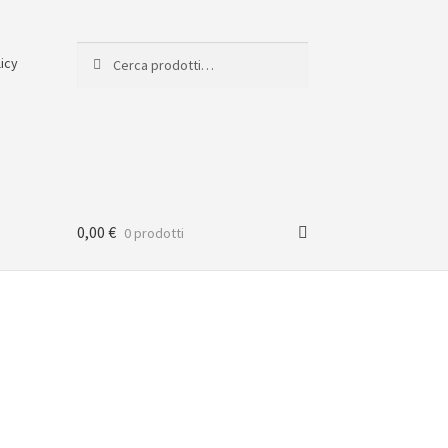
Cerca:
Cerca
licy
0,00
€
0 prodotti