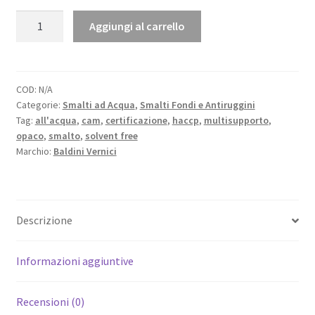
59,00 €
SYNUIL
Aggiungi al carrello
smalto
all'acqua
Opaco
-
COD:
N/A
Categorie:
Smalti ad Acqua
,
Smalti Fondi e Antiruggini
New
Tag:
all'acqua
,
cam
,
certificazione
,
haccp
,
multisupporto
,
quantità
opaco
,
smalto
,
solvent free
Marchio:
Baldini Vernici
Descrizione
Informazioni aggiuntive
Recensioni (0)