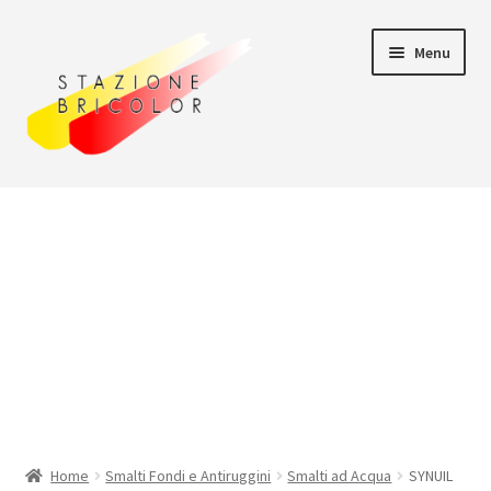
Vai
Vai
Menu
alla
al
navigazione
contenuto
Home
Carrello
Chi siamo
Consegna
Il mio account
Home
Smalti Fondi e Antiruggini
Smalti ad Acqua
SYNUIL
Pagamento