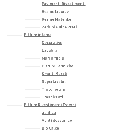
Pavimenti Rivestimenti
Resine Liquide
Resine Materike
Zerbini Guide Prati
Pitture interne
Decorative
Lavabili
Muri difficili
Pitture Termiche
Smalti Murali
Superlavabili
Tintometria
Traspiranti
Pitture Rivestimenti Esterni
acrilico
AcrilSilossanico
Bio Calce