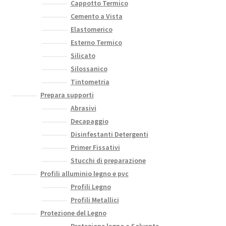
Cappotto Termico
Cemento a Vista
Elastomerico
Esterno Termico
Silicato
Silossanico
Tintometria
Prepara supporti
Abrasivi
Decapaggio
Disinfestanti Detergenti
Primer Fissativi
Stucchi di preparazione
Profili alluminio legno e pvc
Profili Legno
Profili Metallici
Protezione del Legno