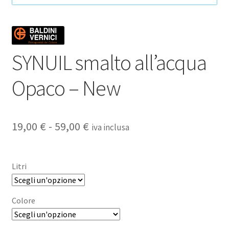
SYNUIL smalto all’acqua
Opaco – New
Fascia
19,00
€
-
59,00
€
iva inclusa
di
prezzo:
Litri
da
19,00 €
Colore
a