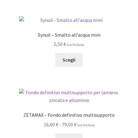
più
varianti.
Le
opzioni
Synuil – Smalto all’acqua mini
possono
5,50
€
iva inclusa
essere
scelte
Questo
Scegli
nella
prodotto
pagina
ha
del
più
prodotto
varianti.
Le
opzioni
possono
ZETAMAX – Fondo definitivo multisupporto
essere
Fascia
16,60
€
-
79,00
€
iva inclusa
scelte
di
nella
Questo