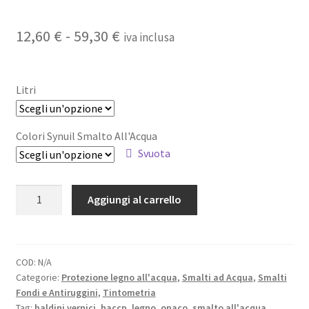
Fascia
12,60
€
-
59,30
€
iva inclusa
di
prezzo:
Litri
da
12,60 €
Colori Synuil Smalto All'Acqua
Svuota
a
59,30 €
SYNUIL
Aggiungi al carrello
-
Smalto
opaco
all’acqua
COD:
N/A
Categorie:
Protezione legno all'acqua
,
Smalti ad Acqua
,
Smalti
quantità
Fondi e Antiruggini
,
Tintometria
Tag:
baldini vernici
,
haccp
,
legno
,
opaco
,
smalto all'acqua
,