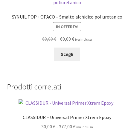
SYNUIL TOP+ OPACO – Smalto alchidico poliuretanico
IN OFFERTA!
Il
Il
69,00
€
60,00
€
iva inclusa
prezzo
prezzo
Questo
originale
attuale
Scegli
prodotto
era:
è:
ha
69,00 €.
60,00 €.
più
varianti.
Prodotti correlati
Le
opzioni
possono
essere
CLASSIDUR – Universal Primer Xtrem Epoxy
scelte
nella
Fascia
30,00
€
-
377,00
€
iva inclusa
pagina
di