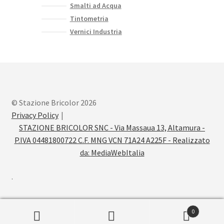
Smalti ad Acqua
Tintometria
Vernici Industria
© Stazione Bricolor 2026
Privacy Policy
STAZIONE BRICOLOR SNC - Via Massaua 13, Altamura -
P.IVA 04481800722 C.F. MNG VCN 71A24 A225F - Realizzato
da:
MediaWebItalia
.
0
Cerca:
Cerca