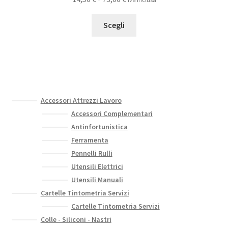
essere
di
scelte
Questo
prezzo:
Scegli
nella
prodotto
da
pagina
ha
14,50 €
del
più
a
prodotto
varianti.
73,00 €
Le
opzioni
Accessori Attrezzi Lavoro
possono
Accessori Complementari
essere
Antinfortunistica
scelte
Ferramenta
nella
Pennelli Rulli
pagina
Utensili Elettrici
del
Utensili Manuali
prodotto
Cartelle Tintometria Servizi
Cartelle Tintometria Servizi
Colle - Siliconi - Nastri