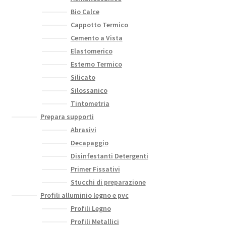
Bio Calce
Cappotto Termico
Cemento a Vista
Elastomerico
Esterno Termico
Silicato
Silossanico
Tintometria
Prepara supporti
Abrasivi
Decapaggio
Disinfestanti Detergenti
Primer Fissativi
Stucchi di preparazione
Profili alluminio legno e pvc
Profili Legno
Profili Metallici