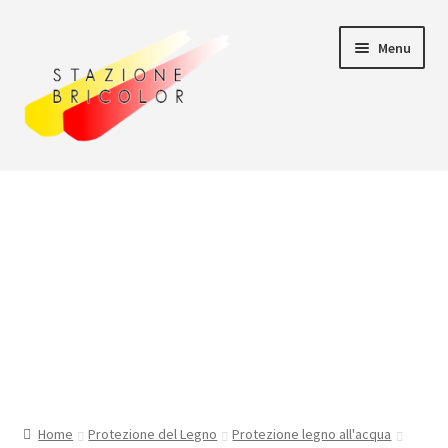
Vai
Vai
Menu
alla
al
navigazione
contenuto
Home
Carrello
Chi siamo
Consegna
Il mio account
Home
Protezione del Legno
Protezione legno all'acqua
Pagamento