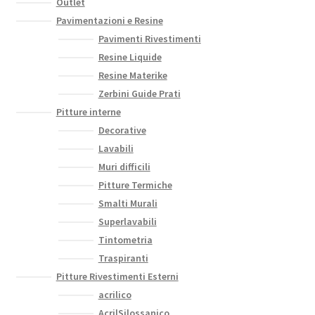
Outlet
Pavimentazioni e Resine
Pavimenti Rivestimenti
Resine Liquide
Resine Materike
Zerbini Guide Prati
Pitture interne
Decorative
Lavabili
Muri difficili
Pitture Termiche
Smalti Murali
Superlavabili
Tintometria
Traspiranti
Pitture Rivestimenti Esterni
acrilico
AcrilSilossanico